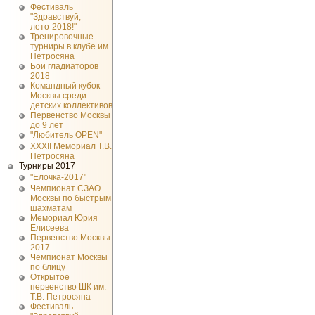
Фестиваль
"Здравствуй,
лето-2018!"
Тренировочные
турниры в клубе им.
Петросяна
Бои гладиаторов
2018
Командный кубок
Москвы среди
детских коллективов
Первенство Москвы
до 9 лет
"Любитель OPEN"
XXXII Мемориал Т.В.
Петросяна
Турниры 2017
"Елочка-2017"
Чемпионат СЗАО
Москвы по быстрым
шахматам
Мемориал Юрия
Елисеева
Первенство Москвы
2017
Чемпионат Москвы
по блицу
Открытое
первенство ШК им.
Т.В. Петросяна
Фестиваль