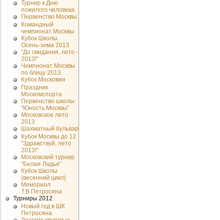
Турнир к Дню
пожилого человека
Первенство Москвы
Командный
чемпионат Москвы
Кубок Школы.
Осень-зима 2013
"До свидания, лето -
2013!"
Чемпионат Москвы
по блицу 2013
Кубок Московии
Праздник
Москомспорта
Первенство школы
"Юность Москвы"
Московское лето
2013
Шахматный бульвар
Кубок Москвы до 12
"Здравствуй, лето
2013!"
Московский турнир
"Белая Ладья"
Кубок Школы
(весенний цикл)
Мемориал
Т.В.Петросяна
Турниры 2012
Новый год в ШК
Петросяна