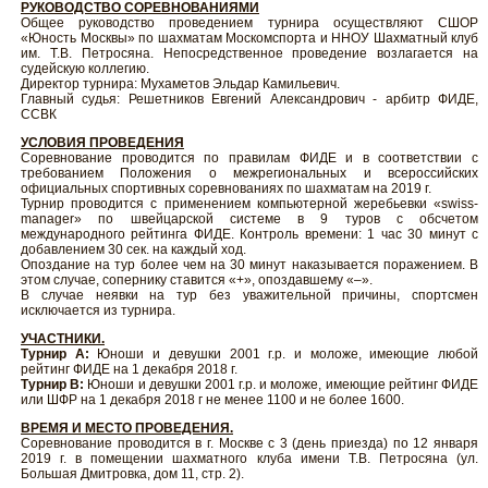
РУКОВОДСТВО СОРЕВНОВАНИЯМИ
Общее руководство проведением турнира осуществляют СШОР
«Юность Москвы» по шахматам Москомспорта и ННОУ Шахматный клуб
им. Т.В. Петросяна. Непосредственное проведение возлагается на
судейскую коллегию.
Директор турнира: Мухаметов Эльдар Камильевич.
Главный судья: Решетников Евгений Александрович - арбитр ФИДЕ,
ССВК
УСЛОВИЯ ПРОВЕДЕНИЯ
Соревнование проводится по правилам ФИДЕ и в соответствии с
требованием Положения о межрегиональных и всероссийских
официальных спортивных соревнованиях по шахматам на 2019 г.
Турнир проводится с применением компьютерной жеребьевки «swiss-
manager» по швейцарской системе в 9 туров с обсчетом
международного рейтинга ФИДЕ. Контроль времени: 1 час 30 минут с
добавлением 30 сек. на каждый ход.
Опоздание на тур более чем на 30 минут наказывается поражением. В
этом случае, сопернику ставится «+», опоздавшему «–».
В случае неявки на тур без уважительной причины, спортсмен
исключается из турнира.
УЧАСТНИКИ.
Турнир А:
Юноши и девушки 2001 г.р. и моложе, имеющие любой
рейтинг ФИДЕ на 1 декабря 2018 г.
Турнир В:
Юноши и девушки 2001 г.р. и моложе, имеющие рейтинг ФИДЕ
или ШФР на 1 декабря 2018 г не менее 1100 и не более 1600.
ВРЕМЯ И МЕСТО ПРОВЕДЕНИЯ.
Соревнование проводится в г. Москве с 3 (день приезда) по 12 января
2019 г. в помещении шахматного клуба имени Т.В. Петросяна (ул.
Большая Дмитровка, дом 11, стр. 2).