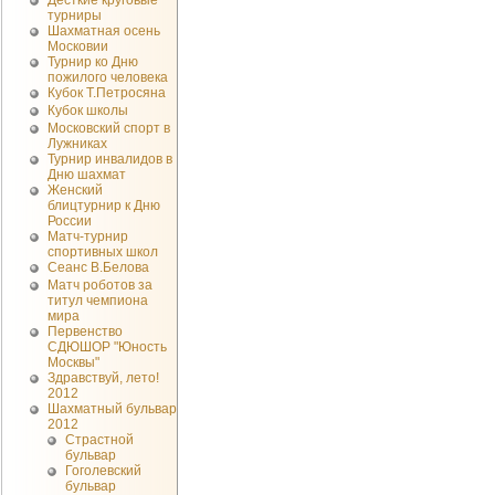
Десткие круговые
турниры
Шахматная осень
Московии
Турнир ко Дню
пожилого человека
Кубок Т.Петросяна
Кубок школы
Московский спорт в
Лужниках
Турнир инвалидов в
Дню шахмат
Женский
блицтурнир к Дню
России
Матч-турнир
спортивных школ
Сеанс В.Белова
Матч роботов за
титул чемпиона
мира
Первенство
СДЮШОР "Юность
Москвы"
Здравствуй, лето!
2012
Шахматный бульвар
2012
Страстной
бульвар
Гоголевский
бульвар