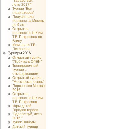
"Здравствуй,
лето-2017!"
Турнир "Бои
гладиаторов"
Полуфиналы
первенства Москвы
до 9 лет
Открытое
первенство ШК им.
Т.В. Петросяна по
блицу
Мемориал Т.В.
Петросяна
Турниры 2016
Открытый турнир
"Любитель OPEN"
Тренировочный
турнир с
откладыванием
Открытый турнир
"Московская осень"
Первенство Москвы
2016
Открытое
первенство ШК им.
Т.В. Петросяна
Игры детей
Городов-героев
"Здравствуй, лето
2016!"
Кубок Победы
Детский турнир