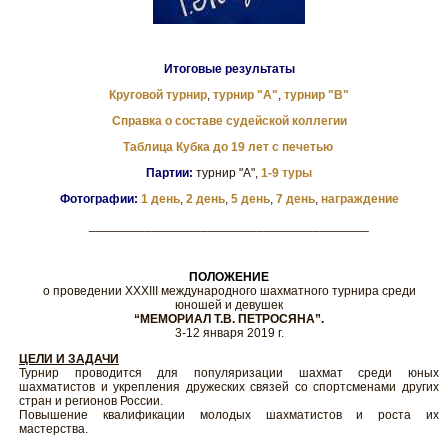
Итоговые результаты
Круговой турнир
,
турнир "А"
,
турнир "В"
Справка о составе судейской коллегии
Таблица Кубка до 19 лет с печетью
Партии:
турнир "А",
1-9 туры
Фотографии:
1 день
,
2 день
,
5 день
,
7 день
,
награждение
________________________________________
ПОЛОЖЕНИЕ
о проведении ХХXIII международного шахматного турнира среди
юношей и девушек
“МЕМОРИАЛ Т.В. ПЕТРОСЯНА”.
3-12 января 2019 г.
ЦЕЛИ И ЗАДАЧИ
Турнир проводится для популяризации шахмат среди юных
шахматистов и укрепления дружеских связей со спортсменами других
стран и регионов России.
Повышение квалификации молодых шахматистов и роста их
мастерства.