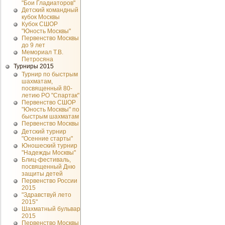
"Бои Гладиаторов"
Детский командный
кубок Москвы
Кубок СШОР
"Юность Москвы"
Первенство Москвы
до 9 лет
Мемориал Т.В.
Петросяна
Турниры 2015
Турнир по быстрым
шахматам,
посвященный 80-
летию РО "Спартак"
Первенство СШОР
"Юность Москвы" по
быстрым шахматам
Первенство Москвы
Детский турнир
"Осенние старты"
Юношеский турнир
"Надежды Москвы"
Блиц-фестиваль,
посвященный Дню
защиты детей
Первенство России
2015
"Здравствуй лето
2015"
Шахматный бульвар
2015
Первенство Москвы