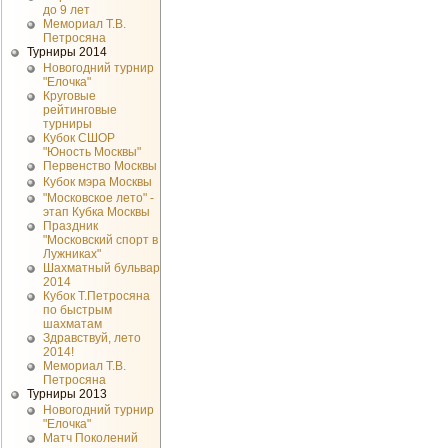
до 9 лет
Мемориал Т.В.
Петросяна
Турниры 2014
Новогодний турнир
"Елочка"
Круговые
рейтинговые
турниры
Кубок СШОР
"Юность Москвы"
Первенство Москвы
Кубок мэра Москвы
"Московское лето" -
этап Кубка Москвы
Праздник
"Московский спорт в
Лужниках"
Шахматный бульвар
2014
Кубок Т.Петросяна
по быстрым
шахматам
Здравствуй, лето
2014!
Мемориал Т.В.
Петросяна
Турниры 2013
Новогодний турнир
"Елочка"
Матч Поколений