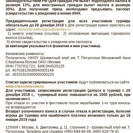
законодательством РФ (для граждан РФ вычет подоходного налога в
размере 13%, для иностранных граждан вычет налога в размере
30%). Для получения приза необходимо предъявить паспорт
(свидетельство о рождении) и копию ИНН.
Предварительная регистрация для всех участников турнира
обязательна до 28 декабря 2018 г.
Для регистрации нужно прислать на
адрес:
memorial-petrosiana@yandex.ru
:
1) анкету участника (ссылка), 2) оплаченную квитанцию турнирного
взноса (ссылка),
3) копию свидетельства о рождении или паспорта
(в квитанции указывается фамилия и имя участника).
Банковские реквизиты:
Получатель: ННОУ Шахматный клуб им. Т. Петросяна Московский банк
Сбербанка России ОАО г.Москва
ИНН 7707011722, БИК 044525225
р/с 40703810938040005146
к/с 30101810400000000225
Списки зарегистрированных участников
будут публиковаться на сайте
www.chessmoscow.ru
Для участников, запросивших регистрацию (допуск в турнир) с 29
декабря 2018 г., турнирный взнос повышается на 1000 рублей, при
наличии мест.
При отказе от участия в фестивале после жеребьевки 1-го тура взносы
не возвращаются.
Возврат уплаченного взноса в случае отказа в регистрации, болезни
игрока до турнира или ошибочного платежа возможен только до 18
января 2019 года
125009 г. Москва, Б. Дмитровка, д. 11, строение 2 - Шахматный клуб им. Т.
Петросяна. Телефон для справок: (495) 694-60-49, (495) 629-79-31