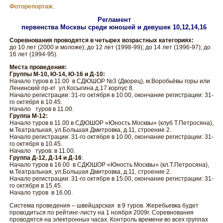
.
Фоторепортаж
Регламент
первенства Москвы среди юношей и девушек 10,12,14,16
Соревнования проводятся в четырех возрастных категориях:
до 10 лет (2000 и моложе); до 12 лет (1998-99); до 14 лет (1996-97); до
16 лет (1994-95).
Места проведения:
Группы М-10, Ю-14, Ю-16 и Д-10:
Начало туров в 11.00 в СДЮШОР №3 (Дворец), м.Воробьёвы горы или
Ленинский пр-кт ул.Косыгина д.17 корпус 8.
Начало регистрации: 31-го октября в 10.00, окончание регистрации: 31-
го октября в 10.45.
Начало туров в 11.00.
Группа М-12:
Начало туров в 11.00 в СДЮШОР «Юность Москвы» (клуб Т.Петросяна),
м.Театральная, ул.Большая Дмитровка, д.11, строение 2.
Начало регистрации: 31-го октября в 10.00, окончание регистрации: 31-
го октября в 10.45.
Начало туров: в 11.00.
Группа Д-12, Д-14 и Д-16
:
Начало туров в 16.00 в СДЮШОР «Юность Москвы» (кл.Т.Петросяна),
м.Театральная, ул.Большая Дмитровка, д.11, строение 2.
Начало регистрации: 31-го октября в 15.00, окончание регистрации: 31-
го октября в 15.45.
Начало туров в 16.00.
Система проведения – швейцарская в 9 туров. Жеребьевка будет
проводиться по рейтинг-листу на 1 ноября 2009г. Соревнования
проводятся на электронных часах. Контроль времени во всех группах