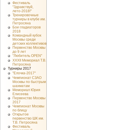
Фестиваль
"Здравствуй,
лето-2018!"
Тренировочные
турниры в клубе им.
Петросяна
Бои гладиаторов
2018
Командный кубок
Москвы среди
детских коллективов
Первенство Москвы
до 9 лет
"Любитель OPEN"
XXXII Мемориал Т.В.
Петросяна
Турниры 2017
"Елочка-2017"
Чемпионат СЗАО
Москвы по быстрым
шахматам
Мемориал Юрия
Елисеева
Первенство Москвы
2017
Чемпионат Москвы
по блицу
Открытое
первенство ШК им.
Т.В. Петросяна
Фестиваль