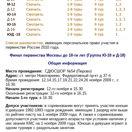
М-12
Скачать
1-9 туры
9 тур
1
,
2
Д-12
Скачать
1-9 туры
9 тур
1
,
2
,
3
Ю-14
Смотреть
1-9 туры
9 тур
1
,
2
Д-14
Скачать
1-9 туры
9 тур
1
,
2
,
3
Ю-16
Смотреть
1-9 туры
9 тур
1
,
2
Д-16
Скачать
1-9 туры
9 тур
1
,
2
,
3
Ю/Д -18
Скачать
1-9 туры
9 тур
1
, имеющих персональное право участия в
Список шахматистов
первенстве России 2010 года.
Финал первенства Москвы до 18-ти лет (Группа Ю-18 и Д-18)
Общая информация
Место проведения:
СДЮСШОР №54 (Перово)
Адрес:
ст. метро Новогиреево, Федеративный пр-кт д.37 б.
Время проведения: 12,14,15,17,19,21,22,24,26 ноября 2009 г., с
16:30.
Начало регистрации
: 12-го ноября в 15.30.
Окончание регистрации: 12-го ноября в 16.15.
Начало 1-го тура:
в 16.30.
Допуск участников:
в соревновании могут принять участие юноши
и девушки 1992-1993 годов рождения, имеющие 1 разряд или выше
по рейтинг-листу на 1 ноября 2009 года. А также к соревнованию
допускаются участники младшего возраста при условии наличия у
них звания КМС на 1 ноября 2009 года. Юноши и девушки играют в
одном турнире с раздельным зачетом.