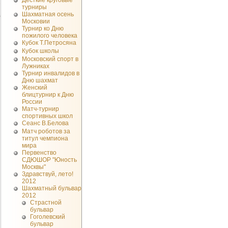
Десткие круговые
1
турниры
Шахматная осень
Московии
Турнир ко Дню
пожилого человека
Кубок Т.Петросяна
Кубок школы
Московский спорт в
Лужниках
Турнир инвалидов в
Дню шахмат
Женский
блицтурнир к Дню
России
Матч-турнир
спортивных школ
Сеанс В.Белова
Матч роботов за
титул чемпиона
мира
Первенство
СДЮШОР "Юность
Москвы"
Здравствуй, лето!
2012
Шахматный бульвар
2012
Страстной
бульвар
Гоголевский
бульвар