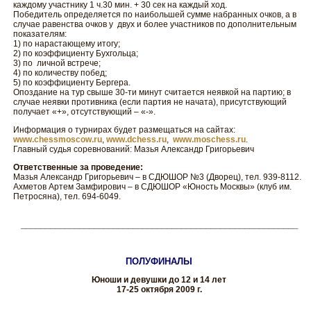
каждому участнику 1 ч.30 мин. + 30 сек на каждый ход.
Победитель определяется по наибольшей сумме набранных очков, а в
случае равенства очков у двух и более участников по дополнительным
показателям:
1) по нарастающему итогу;
2) по коэффициенту Бухгольца;
3) по личной встрече;
4) по количеству побед;
5) по коэффициенту Бергера.
Опоздание на тур свыше 30-ти минут считается неявкой на партию; в
случае неявки противника (если партия не начата), присутствующий
получает «+», отсутствующий – «-».
Информация о турнирах будет размещаться на сайтах:
www.chessmoscow.ru
,
www.dchess.ru
,
www.moschess.ru
.
Главный судья соревнований: Мазья Александр Григорьевич
Ответственные за проведение:
Мазья Александр Григорьевич – в СДЮШОР №3 (Дворец), тел. 939-8112.
Ахметов Артем Замфирович – в СДЮШОР «Юность Москвы» (клуб им.
Петросяна), тел. 694-6049.
_________________________________________________________
ПОЛУФИНАЛЫ
Юноши и девушки до 12 и 14 лет
17-25 октября 2009 г.