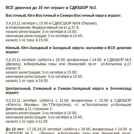
ВСЕ девочки до 10 лет играют в СДЮШОР №3.
Восточный, Юго-Восточный и Северо-Восточный округа играют:
3,4,10,11 октября с 15.00 в СДЮСШОР №54 (Перово),
м.Новогиреево Федеративный пр-кт д.37 б;
начало регистрации: 3-го октября в 14.00;
окончание регистрации: 3-го октября в 14.45;
начало 1-го тура: в 15.00.
Южный, Юго-Западный и Западный округа- мальчики и ВСЕ девочки
играют:
3,4,10,11 октября: суббота с 16.00, воскресенье с 14.00 в СДЮШОР №3
(Дворец), м.Воробьёвы горы или Ленинский пр-кт ул.Косыгина д.17
корпус 8;
начало регистрации: 3-го октября в 15.00;
окончание регистрации: 3-го октября в 15.45;
начало 1-го тура: в 16.00.
Центральный, Северный и Северо-Западный округа и Зеленоград
играют:
3,4,10,11 октября: суббота с 11.00, воскресенье с 15.00 в СДЮШОР
«Юность Москвы» (кл.Т.Петросяна), ст. м.Театральная ул.Большая
Дмитровка д.11 строение 2;
начало регистрации: 3-го октября в 10.00;
окончание регистрации: 3-го октября в 10.45;
начало 1-го тура: в 11.00.
До 12 лет:
17,18,24,25 октября: суббота с 16.00, воскресенье с 14.00 в
СДЮШОР №3 (Дворец), м.Воробьёвы горы или Ленинский пр-кт,