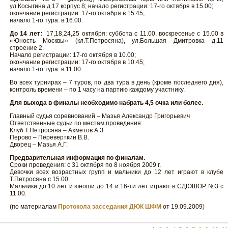
ул.Косыгина д.17 корпус 8; начало регистрации: 17-го октября в 15.00;
окончание регистрации: 17-го октября в 15.45;
начало 1-го тура: в 16.00.
До 14 лет:
17,18,24,25 октября: суббота с 11.00, воскресенье с 15.00 в
«Юность Москвы» (кл.Т.Петросяна), ул.Большая Дмитровка д.11
строение 2.
Начало регистрации: 17-го октября в 10.00;
окончание регистрации: 17-го октября в 10.45;
начало 1-го тура: в 11.00.
Во всех турнирах – 7 туров, по два тура в день (кроме последнего дня),
контроль времени – по 1 часу на партию каждому участнику.
Для выхода в финалы необходимо набрать 4,5 очка или более.
Главный судья соревнований – Мазья Александр Григорьевич
Ответственные судьи по местам проведения:
Клуб Т.Петросяна – Ахметов А.З.
Перово – Переверткин В.В.
Дворец – Мазья А.Г.
Предварительная информация по финалам.
Сроки проведения: с 31 октября по 8 ноября 2009 г.
Девочки всех возрастных групп и мальчики до 12 лет играют в клубе
Т.Петросяна с 15.00.
Мальчики до 10 лет и юноши до 14 и 16-ти лет играют в СДЮШОР №3 с
11.00.
(по материалам
Протокола засседания ДЮК ШФМ
от 19.09.2009)