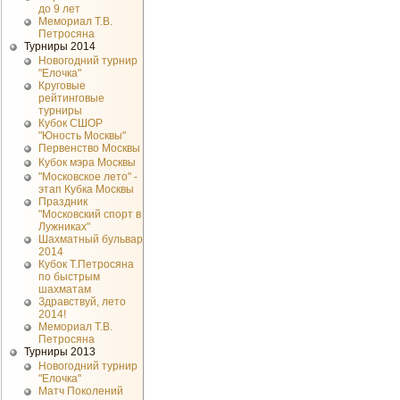
до 9 лет
Мемориал Т.В.
Петросяна
Турниры 2014
Новогодний турнир
"Елочка"
Круговые
рейтинговые
турниры
Кубок СШОР
"Юность Москвы"
Первенство Москвы
Кубок мэра Москвы
"Московское лето" -
этап Кубка Москвы
Праздник
"Московский спорт в
Лужниках"
Шахматный бульвар
2014
Кубок Т.Петросяна
по быстрым
шахматам
Здравствуй, лето
2014!
Мемориал Т.В.
Петросяна
Турниры 2013
Новогодний турнир
"Елочка"
Матч Поколений