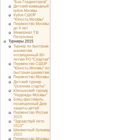
"Бои Гладиаторов"
Детский командный
кубок Москвы
Кубок СШОР
"Юность Москвы"
Первенство Москвы
до 9 лет
Мемориал Т.В.
Петросяна
Турниры 2015
Турнир по быстрым
шахматам,
посвященный 80-
летию РО "Спартак"
Первенство СШОР
"Юность Москвы" по
быстрым шахматам
Первенство Москвы
Детский турнир
"Осенние старты"
Юношеский турнир
"Надежды Москвы"
Блиц-фестиваль,
посвященный Дню
защиты детей
Первенство России
2015
"Здравствуй лето
2015"
Шахматный бульвар
2015
Первенство Москвы