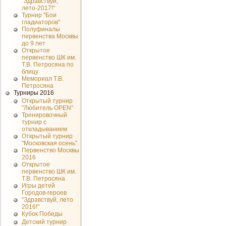
"Здравствуй,
лето-2017!"
Турнир "Бои
гладиаторов"
Полуфиналы
первенства Москвы
до 9 лет
Открытое
первенство ШК им.
Т.В. Петросяна по
блицу
Мемориал Т.В.
Петросяна
Турниры 2016
Открытый турнир
"Любитель OPEN"
Тренировочный
турнир с
откладыванием
Открытый турнир
"Московская осень"
Первенство Москвы
2016
Открытое
первенство ШК им.
Т.В. Петросяна
Игры детей
Городов-героев
"Здравствуй, лето
2016!"
Кубок Победы
Детский турнир