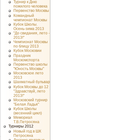
Турнир к Дню
пожилого человека
Первенство Москвы
Командный
чемпионат Москвы
Кубок Школы.
Осень-зима 2013
"До свидания, лето -
2013!"
Чемпионат Москвы
по блицу 2013
Кубок Московии
Праздник
Москомспорта
Первенство школы
"Юность Москвы"
Московское лето
2013
Шахматный бульвар
Кубок Москвы до 12
"Здравствуй, лето
2013!"
Московский турнир
"Белая Ладья"
Кубок Школы
(весенний цикл)
Мемориал
Т.В.Петросяна
Турниры 2012
Новый год в ШК
Петросяна