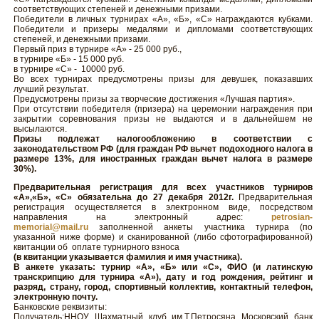
соответствующих степеней и денежными призами.
Победители в личных турнирах «А», «Б», «С» награждаются кубками.
Победители и призеры медалями и дипломами соответствующих
степеней, и денежными призами.
Первый приз в турнире «А» - 25 000 руб.,
в турнире «Б» - 15 000 руб.
в турнире «С» - 10000 руб.
Во всех турнирах предусмотрены призы для девушек, показавших
лучший результат.
Предусмотрены призы за творческие достижения «Лучшая партия».
При отсутствии победителя (призера) на церемонии награждения при
закрытии соревнования призы не выдаются и в дальнейшем не
высылаются.
Призы подлежат налогообложению в соответствии с
законодательством РФ (для граждан РФ вычет подоходного налога в
размере 13%, для иностранных граждан вычет налога в размере
30%).
Предварительная регистрация для всех участников турниров
«А»,«Б», «С» обязательна до 27 декабря 2012г.
Предварительная
регистрация осуществляется в электронном виде, посредством
направления на электронный адрес:
petrosian-
memorial@mail.ru
заполненной анкеты участника турнира (по
указанной ниже форме) и сканированной (либо сфотографированной)
квитанции об оплате турнирного взноса
(в квитанции указывается фамилия и имя участника).
В анкете указать: турнир «А», «Б» или «С», ФИО (и латинскую
транскрипцию для турнира «А»), дату и год рождения, рейтинг и
разряд, страну, город, спортивный коллектив, контактный телефон,
электронную почту.
Банковские реквизиты:
Получатель:ННОУ Шахматный клуб им.Т.Петросяна Московский банк