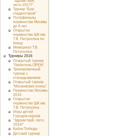
"Здравствуй,
лето-2017!"
Турнир "Бои
гладиаторов"
Полуфиналы
первенства Москвы
до 9 лет
Открытое
первенство ШК им.
Т.В. Петросяна по
блицу
Мемориал Т.В.
Петросяна
Турниры 2016
Открытый турнир
"Любитель OPEN"
Тренировочный
турнир с
откладыванием
Открытый турнир
"Московская осень"
Первенство Москвы
2016
Открытое
первенство ШК им.
Т.В. Петросяна
Игры детей
Городов-героев
"Здравствуй, лето
2016!"
Кубок Победы
Детский турнир