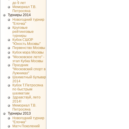
до 9 лет
Мемориал Т.В.
Петросяна
Турниры 2014
Новогодний турнир
"Елочка"
Круговые
рейтинговые
турниры
Кубок СШОР
"Юность Москвы"
Первенство Москвы
Кубок мэра Москвы
"Московское лето" -
этап Кубка Москвы
Праздник
"Московский спорт в
Лужниках"
Шахматный бульвар
2014
Кубок Т.Петросяна
по быстрым
шахматам
Здравствуй, лето
2014!
Мемориал Т.В.
Петросяна
Турниры 2013
Новогодний турнир
"Елочка"
Матч Поколений