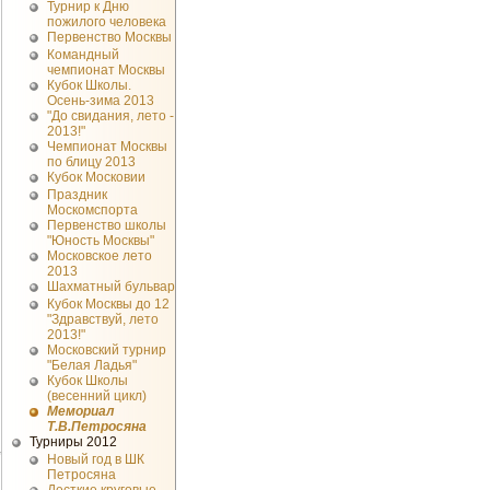
Турнир к Дню
пожилого человека
Первенство Москвы
Командный
чемпионат Москвы
Кубок Школы.
Осень-зима 2013
"До свидания, лето -
2013!"
Чемпионат Москвы
по блицу 2013
Кубок Московии
Праздник
Москомспорта
Первенство школы
"Юность Москвы"
Московское лето
2013
Шахматный бульвар
Кубок Москвы до 12
"Здравствуй, лето
2013!"
Московский турнир
"Белая Ладья"
Кубок Школы
(весенний цикл)
Мемориал
Т.В.Петросяна
Турниры 2012
Новый год в ШК
Петросяна