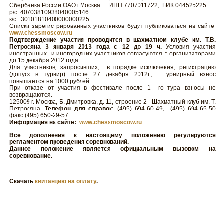
Сбербанка России ОАО г.Москва ИНН 7707011722, БИК 044525225
р/с 40703810938040005146
к/с 30101810400000000225
Списки зарегистрированных участников будут публиковаться на сайте
www.chessmoscow.ru
Подтверждение участия проводится в шахматном клубе им. Т.В.
Петросяна 3 января 2013 года с 12 до 19 ч.
Условия участия
иностранных и иногородних участников согласуются с организаторами
до 15 декабря 2012 года.
Для участников, запросивших, в порядке исключения, регистрацию
(допуск в турнир) после 27 декабря 2012г., турнирный взнос
повышается на 1000 рублей.
При отказе от участия в фестивале после 1 –го тура взносы не
возвращаются.
125009 г. Москва, Б. Дмитровка, д. 11, строение 2 - Шахматный клуб им. Т.
Петросяна.
Телефон для справок:
(495) 694-60-49, (495) 694-65-50
факс (495) 650-29-57.
Информация на сайте:
www.chessmoscow.ru
Все дополнения к настоящему положению регулируются
регламентом проведения соревнований.
Данное положение является официальным вызовом на
соревнование.
Скачать
квитанцию на оплату
.