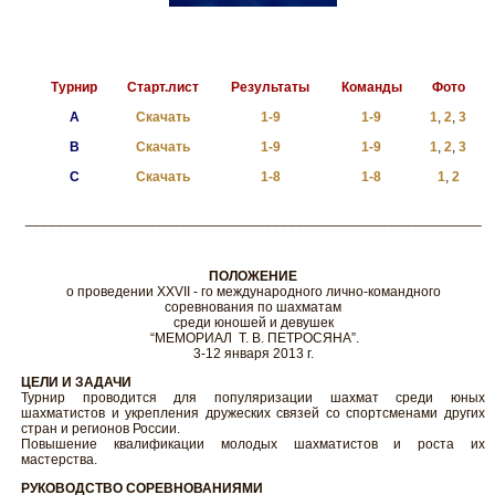
Турнир
Старт.лист
Результаты
Команды
Фото
A
Скачать
1-9
1-9
1
,
2
,
3
B
Скачать
1-9
1-9
1
,
2
,
3
C
Скачать
1-8
1-8
1
,
2
___________________________________________________________
ПОЛОЖЕНИЕ
о проведении ХХVII - го международного лично-командного
соревнования по шахматам
среди юношей и девушек
“МЕМОРИАЛ Т. В. ПЕТРОСЯНА”.
3-12 января 2013 г.
ЦЕЛИ И ЗАДАЧИ
Турнир проводится для популяризации шахмат среди юных
шахматистов и укрепления дружеских связей со спортсменами других
стран и регионов России.
Повышение квалификации молодых шахматистов и роста их
мастерства.
РУКОВОДСТВО СОРЕВНОВАНИЯМИ