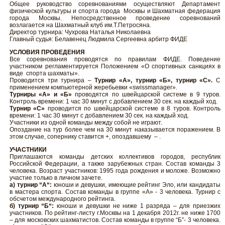
Общее руководство соревнованиями осуществляют Департамент
физической культуры и спорта города Москвы и Шахматная федерация
города Москвы. Непосредственное проведение соревнований
возлагается на Шахматный клуб им.Т.Петросяна.
Директор турнира: Чухрова Наталья Николаевна
Главный судья: Белавенец Людмила Сергеевна арбитр ФИДЕ
УСЛОВИЯ ПРОВЕДЕНИЯ
Все соревнования проводятся по правилам ФИДЕ. Поведение
участником регламентируется Положением «О спортивных санкциях в
виде спорта шахматы».
Проводится три турнира –
Турнир «А», турнир «Б», турнир «С».
С
применением компьютерной жеребьевки «swissmanager».
Турниры «А» и «Б»
проводятся по швейцарской системе в 9 туров.
Контроль времени: 1 час 30 минут с добавлением 30 сек. на каждый ход.
Турнир «С»
проводится по швейцарской системе в 8 туров. Контроль
времени: 1 час 30 минут с добавлением 30 сек. на каждый ход.
Участники из одной команды между собой не играют.
Опоздание на тур более чем на 30 минут наказывается поражением. В
этом случае, сопернику ставится +, опоздавшему – .
УЧАСТНИКИ
Приглашаются команды детских коллективов городов, республик
Российской Федерации, а также зарубежных стран. Состав команды 3
человека. Возраст участников: 1995 года рождения и моложе. Возможно
участие только в личном зачете.
а) турнир “А“:
юноши и девушки, имеющие рейтинг Эло, или кандидаты
в мастера спорта. Состав команды в группе «А» - 3 человека. Турнир с
обсчетом международного рейтинга.
б) турнир “Б“:
юноши и девушки не ниже 1 разряда – для приезжих
участников. По рейтинг-листу г.Москвы на 1 декабря 2012г. не ниже 1700
– для московских шахматистов. Состав команды в группе “Б”- 3 человека.