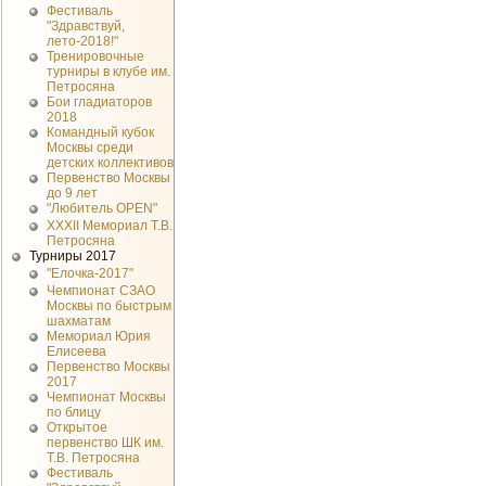
Фестиваль
"Здравствуй,
лето-2018!"
Тренировочные
турниры в клубе им.
Петросяна
Бои гладиаторов
2018
Командный кубок
Москвы среди
детских коллективов
Первенство Москвы
до 9 лет
"Любитель OPEN"
XXXII Мемориал Т.В.
Петросяна
Турниры 2017
"Елочка-2017"
Чемпионат СЗАО
Москвы по быстрым
шахматам
Мемориал Юрия
Елисеева
Первенство Москвы
2017
Чемпионат Москвы
по блицу
Открытое
первенство ШК им.
Т.В. Петросяна
Фестиваль