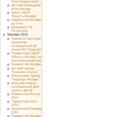
"Бои Гладиаторов"
Детский командный
кубок Москвы
Кубок СШОР
"Юность Москвы"
Первенство Москвы
до 9 лет
Мемориал Т.В.
Петросяна
Турниры 2015
Турнир по быстрым
шахматам,
посвященный 80-
летию РО "Спартак"
Первенство СШОР
"Юность Москвы" по
быстрым шахматам
Первенство Москвы
Детский турнир
"Осенние старты"
Юношеский турнир
"Надежды Москвы"
Блиц-фестиваль,
посвященный Дню
защиты детей
Первенство России
2015
"Здравствуй лето
2015"
Шахматный бульвар
2015
Первенство Москвы