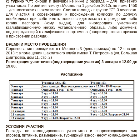
с) турнир “С“:
юноши и девушки не ниже 2 разряда – для приезжих
участников. По рейтинг-листу г.Москвы на 1 декабря 2012г. не ниже 1450
– для московских шахматистов. Состав команды в группе “С”- 3 человека.
Для участия в соревновании и прохождения комиссии по допуску
необходимо при себе иметь копию свидетельства о рождении либо
копию паспорта (кому выдан), для иногородних участников
квалификационную книжку установленного образца, либо документ,
подтверждающий квалификацию спортсмена (например, копию приказа
о присвоении разряда).
ВРЕМЯ И МЕСТО ПРОВЕДЕНИЯ
Соревнование проводится в г. Москве с 3 (день приезда) по 12 января
2013 г: в помещении шахматного клуба имени Т. Петросяна (ул. Большая
Дмитровка, дом 11, стр. 2)
Регистрация участников (подтверждение участия) 3 января с 12.00 до
19.00.
Расписание
УСЛОВИЯ УЧАСТИЯ
Расходы по командированию участников и сопровождающих лиц
(проезд, питание, размещение, турнирный взнос) несут командирующие
организации или сами участники.