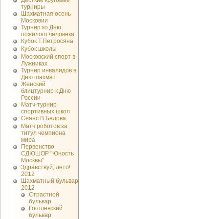
Десткие круговые
турниры
Шахматная осень
Московии
Турнир ко Дню
пожилого человека
Кубок Т.Петросяна
Кубок школы
Московский спорт в
Лужниках
Турнир инвалидов в
Дню шахмат
Женский
блицтурнир к Дню
России
Матч-турнир
спортивных школ
Сеанс В.Белова
Матч роботов за
титул чемпиона
мира
Первенство
СДЮШОР "Юность
Москвы"
Здравствуй, лето!
2012
Шахматный бульвар
2012
Страстной
бульвар
Гоголевский
бульвар