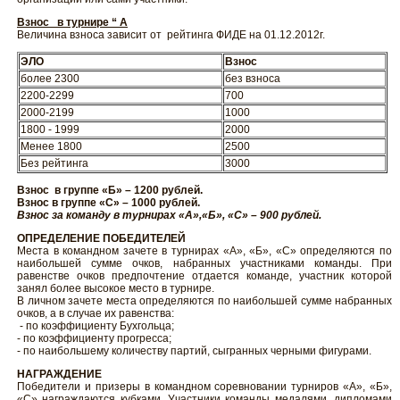
Взнос в турнире “ А
Величина взноса зависит от рейтинга ФИДЕ на 01.12.2012г.
ЭЛО
Взнос
более 2300
без взноса
2200-2299
700
2000-2199
1000
1800 - 1999
2000
Менее 1800
2500
Без рейтинга
3000
Взнос в группе «Б» – 1200 рублей.
Взнос в группе «С» – 1000 рублей.
Взнос за команду в турнирах «А»,«Б», «С» – 900 рублей.
ОПРЕДЕЛЕНИЕ ПОБЕДИТЕЛЕЙ
Места в командном зачете в турнирах «А», «Б», «С» определяются по
наибольшей сумме очков, набранных участниками команды. При
равенстве очков предпочтение отдается команде, участник которой
занял более высокое место в турнире.
В личном зачете места определяются по наибольшей сумме набранных
очков, а в случае их равенства:
- по коэффициенту Бухгольца;
- по коэффициенту прогресса;
- по наибольшему количеству партий, сыгранных черными фигурами.
НАГРАЖДЕНИЕ
Победители и призеры в командном соревновании турниров «А», «Б»,
«С» награждаются кубками. Участники команды медалями, дипломами