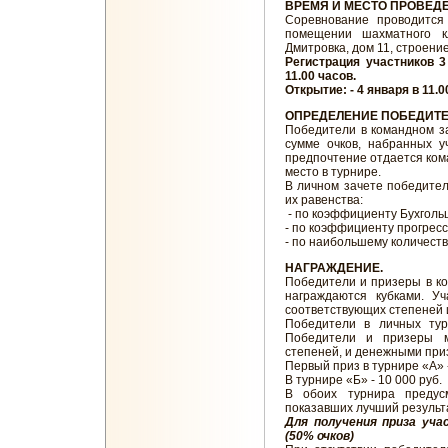
ВРЕМЯ И МЕСТО ПРОВЕД
Соревнование проводится 
помещении шахматного к
Дмитровка, дом 11, строение
Регистрация участников 3
11.00 часов.
Открытие: - 4 января в 11.
ОПРЕДЕЛЕНИЕ ПОБЕДИТ
Победители в командном за
сумме очков, набранных у
предпочтение отдается кома
место в турнире.
В личном зачете победител
их равенства:
- по коэффициенту Бухголь
- по коэффициенту прогресс
- по наибольшему количест
НАГРАЖДЕНИЕ.
Победители и призеры в к
награждаются кубками. У
соответствующих степеней 
Победители в личных тур
Победители и призеры м
степеней, и денежными при
Первый приз в турнире «А» -
В турнире «Б» - 10 000 руб.
В обоих турнира предус
показавших лучший результ
Для получения приза уча
(50% очков)