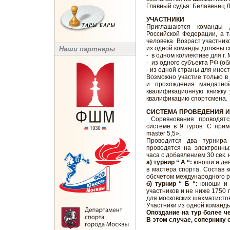
Главный судья: Белавенец 
УЧАСТНИКИ
Приглашаются команды д
Российской Федерации, а 
человека. Возраст участник
из одной команды должны с
Наши партнеры
- в одном коллективе для г.
- из одного субъекта РФ (об
- из одной страны для инос
Возможно участие только в 
и прохождения мандатно
квалификационную книжку 
квалификацию спортсмена.
СИСТЕМА ПРОВЕДЕНИЯ И
Соревнования проводят
системе в 9 туров. С при
master 5,5»,
Проводится два турнира
проводятся на электронны
часа с добавлением 30 сек. 
а) турнир “ А “:
юноши и дев
в мастера спорта. Состав к
обсчетом международного р
б) турнир “ Б “:
юноши и д
участников и не ниже 1750 п
для московских шахматистов.
Участники из одной команды
Опоздание на тур более ч
В этом случае, сопернику 