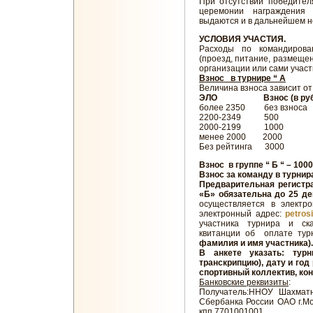
При отсутствии победител
церемонии награждения
выдаются и в дальнейшем н
УСЛОВИЯ УЧАСТИЯ.
Расходы по командирова
(проезд, питание, размеще
организации или сами участ
Взнос в турнире “ А
Величина взноса зависит от
ЭЛО Взнос (в руб
более 2350 без взноса
2200-2349 500
2000-2199 1000
менее 2000 2000
Без рейтинга 3000
Взнос в группе “ Б “ – 100
Взнос за команду в турнира
Предварительная регистра
«Б» обязательна до 25 дек
осуществляется в электр
электронный адрес:
petros
участника турнира и ск
квитанции об оплате тур
фамилия и имя участника).
В анкете указать: ту
транскрипцию), дату и год 
спортивный коллектив, ко
Банковские реквизиты
:
Получатель:ННОУ Шахматн
Сбербанка России ОАО г
кпп 7701001001