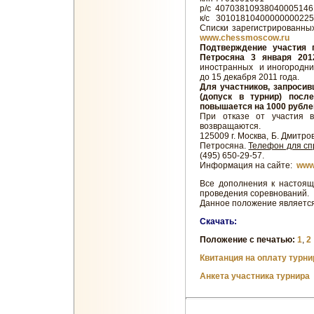
р/с 40703810938040005146
к/с 30101810400000000225
Списки зарегистрированных
www.chessmoscow.ru
Подтверждение участия 
Петросяна 3 января 201
иностранных и иногородних
до 15 декабря 2011 года.
Для участников, запросив
(допуск в турнир) посл
повышается на 1000 рубле
При отказе от участия 
возвращаются.
125009 г. Москва, Б. Дмитров
Петросяна.
Телефон для сп
(495) 650-29-57.
Информация на сайте:
www
Все дополнения к настоящ
проведения соревнований.
Данное положение являетс
Скачать:
Положение с печатью:
1
,
2
Квитанция на оплату турни
Анкета участника турнира