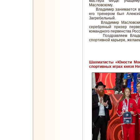
мастера ФИДЕ учащем
Масловскому.
Владимир занимается в «
его тренером был Алексе
Загребельный.
Владимир Масловский б
серебряный призер перве
командного первенства Росс
Поздравляем Владимир
спортивной карьере, желаем
Шахматисты «Юности Мос
спортивных играх князя Не