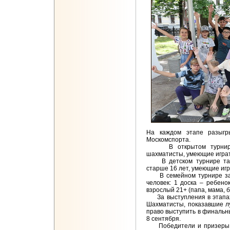
На каждом этапе разыгр
Москомспорта.
В открытом турнире п
шахматисты, умеющие играт
В детском турнире такж
старше 16 лет, умеющие игр
В семейном турнире за 
человек: 1 доска – ребенок
взрослый 21+ (папа, мама, б
За выступления в этапах 
Шахматисты, показавшие л
право выступить в финальны
8 сентября.
Победители и призеры «