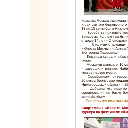
Команда Москвы одержала п
играх святого благоверного
13 по 15 сентября в Нижнем
Борьбу за призовые места
Беларуси. Коллективы был
старше 14 лет – 2 юношами 
Столичную команду сос
«Юность Москвы» – Артем Ф
Екатерина Федоренко.
Команды сыграли в быстр
туров.
Москвичи выиграли 10 мат
– завершили вничью. Набр
чистое первое место.
Серебряным призером тур
20 очков, бронзовые медали
Нижегородской области – 16
Добавим, что помимо ша
соревнования по баскетбол
мини-футболу.
Технические результаты
Спортсмены «Юности Мос
турнира на фестивале «Ш