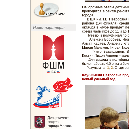
Отборочные этапы детско-
проводятся в сентябре-окт
города.
В ШК им. Т.В. Петросяна в
района (1/4 финала) среди
Наши партнеры
октября в клубе пройдет пе
среди мальчиков до 11 и до 1
Путевки в полуфинал по ре
Алексей Воробьев, Игорь 
Ахмат Касаев, Андрей Лютр
Миран Манукян, Тигран Таде
Тимур Бадырханов, Всев
Костин, Тихон Алпеев – маль
Для выхода в полуфинал 
было набрать 4,5 очка и бол
Результаты:
1
,
2
. Старто
Клуб имени Петросяна про
новый учебный год