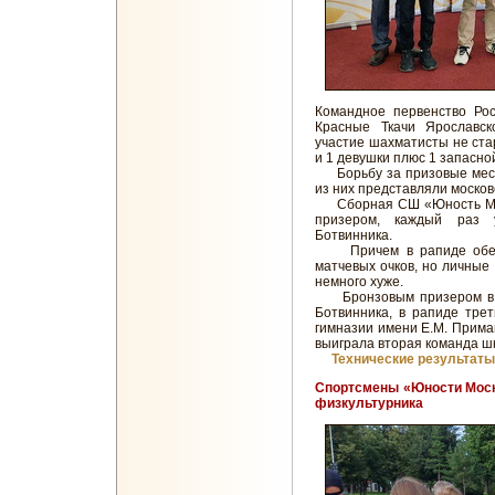
Командное первенство Рос
Красные Ткачи Ярославск
участие шахматисты не ста
и 1 девушки плюс 1 запасно
Борьбу за призовые места
из них представляли моско
Сборная СШ «Юность Моск
призером, каждый раз
Ботвинника.
Причем в рапиде обе ко
матчевых очков, но личные
немного хуже.
Бронзовым призером в к
Ботвинника, в рапиде тре
гимназии имени Е.М. Примак
выиграла вторая команда ш
Технические результаты
Спортсмены «Юности Моск
физкультурника