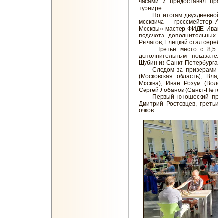
часами и предоставил пр
турнире.
По итогам двухдневной 
москвича – гроссмейстер
Москвы» мастер ФИДЕ Иван
подсчета дополнительных
Рычагов, Елецкий стал сер
Третье место с 8,5 оч
дополнительным показат
Шубин из Санкт-Петербурга
Следом за призерами в 
(Московская область), Вл
Москва), Иван Розум (Вол
Сергей Лобанов (Санкт-Пете
Первый юношеский приз 
Дмитрий Ростовцев, треть
очков.