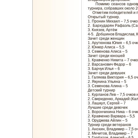
Помимо сеансов одновре
турнира, собравших около 2
Отметим победителей и п
Открытый турнир.
1. Пронин Михаил – 7,5 очко
2. Бархударян Рафаэль (Сан
3. Князев, Артём
4-5. Добшинов Владислав, К
Зачет среди женщин
1. Арутюнова Юлия – 6,5 очк
2. Юнкер Алиса – 5,5
3. Семенова Алиса – 5
Зачет среди юношей
1. Кравченко Никита – 7 очк
2. Варсанович Федор – 6
3. Барчук Илья – 6
Зачет среди девушек
1. Галяева Виктория – 6,5 о
2. Якунина Ульяна – 5
3. Семенова Алина – 5
Детский турнир
1. Курланов Лев – 7,5 очков 
2. Свириденко, Аркадий (Кал
3. Лашкул, Сергей – 7
Лучшие среди девочек
1. Ворончихина Ника – 6 очк
2. Кравченко Варвара – 5,5
3. Оруджева Айлин – 5
Турнир среди ветеранов
1. Анохин, Владимир – 7,5 оч
2. Мечитов, Владимир – 7
3. Горбатов, Алексей – 6,5