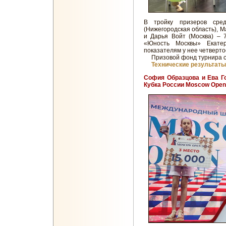
В тройку призеров сре
(Нижегородская область), М
и Дарья Войт (Москва) – 
«Юность Москвы» Екате
показателям у нее четверто
Призовой фонд турнира со
Технические результаты
София Образцова и Ева Го
Кубка России Moscow Open