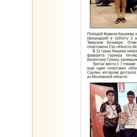
Победой Фамила Кишиева за
прошедший в субботу 3 а
Тверском бульваре. Отм
спортсмена СШ «Юность Моск
В 11 турах Кишиев набрал 
фаворита турнира пятикр
Валентину Гунину, занявшу
Третье место с 7 очками з
еще один спортсмен «Юно
Саулин, которому достался
из Московской области.