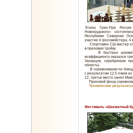
Этапы Гран-При Росси
Новогрудского» состоялис
Республики Северная Ос
участие 4 гроссмейстера, 4
Спортсмен СШ мастер спор
в призовую тройку.
В быстрых шахматах Е
коэффициенту оказался тре
Захарцов, серебряным пр
область).
В соревновании по блицу 
с результатом 12,5 очков из
12, третье место занял Макс
Призовой фонд соревнован
Технические результаты
Фестиваль «Шахматный бу