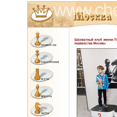
Шахматный клуб имени П
первенства Москвы