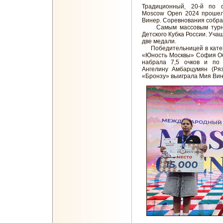
Традиционный, 20-й по 
Moscow Open 2024 прошел
Винер. Соревнования собра
Самым массовым турниро
Детского Кубка России. Уч
две медали.
Победительницей в катего
«Юность Москвы» София Об
набрала 7,5 очков и по
Ангелину Амбарцумян (Ряз
«Бронзу» выиграла Мия Вино