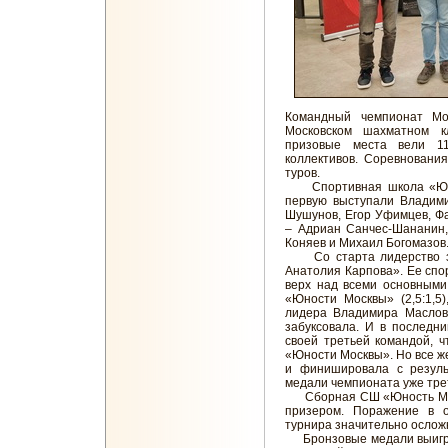
Командный чемпионат Мо
Московском шахматном к
призовые места вели 11
коллективов. Соревновани
туров.
Спортивная школа «Юнос
первую выступали Владими
Шушунов, Егор Уфимцев, Фа
– Адриан Санчес-Шананин,
Коняев и Михаил Богомазов
Со старта лидерство за
Анатолия Карпова». Ее спо
верх над всеми основными
«Юности Москвы» (2,5:1,5
лидера Владимира Масловс
забуксовала. И в последн
своей третьей командой, 
«Юности Москвы». Но все ж
и финишировала с резуль
медали чемпионата уже тре
Сборная СШ «Юность Моск
призером. Поражение в 
турнира значительно осложн
Бронзовые медали выигра