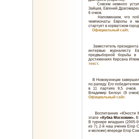
Совсем немного уступил
Зайцев, Евгений Драгомаре
6 очков.
Напоминаем, что победи
чемпионаты Европы и ми
стартует в хорватском горо
Официальный сайт.
Заместитель президент
интервью журналисту Е
предвыборной борьбы в
достижениях Кирсана Илюм
текст.
В Новокузнецке заверши
по рапиду. Его победителе
в 11 партиях 9,5 очков
Владимир Белоус (9 очков)
Официальный сайт.
Воспитанник «Юности Мо
этапе
«Кубка Московии».
В 
В турнире младших (2005-06
из 7), 2-й наш ученик Егор
и моложе) впереди Егор Со