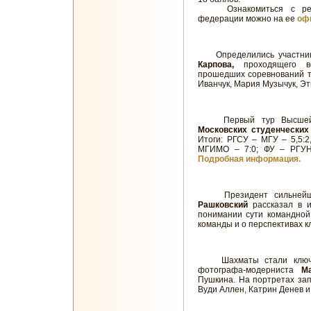
Ознакомиться с рейти
федерации можно на ее
оф
Определились участни
Карпова,
проходящего во
прошедших соревнований т
Иванчук, Мария Музычук, Эт
Первый тур Высшей л
Московских студенческих
Итоги: РГСУ – МГУ – 5,5:
МГИМО – 7:0; ФУ – РГУН
Подробная информация.
Президент сильнейшег
Рашковский
рассказал в и
понимании сути командной
команды и о перспективах к
Шахматы стали ключев
фотографа-модерниста
М
Пушкина. На портретах за
Вуди Аллен, Катрин Денев и