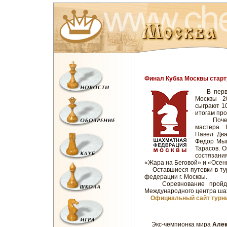
Финал Кубка Москвы старт
В первый
Москвы 2
сыграют 1
итогам пр
Почетны
мастера 
Павел Дв
Федор Мыш
Тарасов. О
состязания
«Жара на Беговой» и «Осен
Оставшиеся путевки в тур
федерации г. Москвы.
Соревнование пройдет
Международного центра шах
Официальный сайт турни
Экс-чемпионка мира
Алек