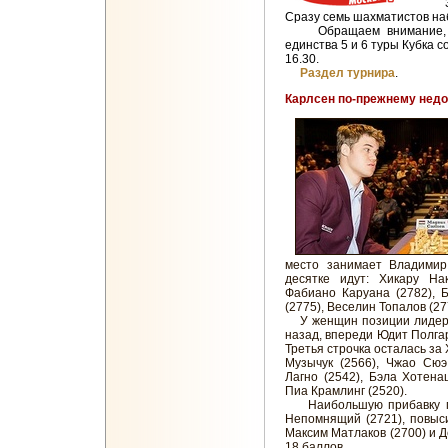
Сразу семь шахматистов наб
Обращаем внимание, что
единства 5 и 6 туры Кубка с
16.30.
Раздел турнира
.
Карлсен по-прежнему недо
место занимает Владимир
десятке идут: Хикару Нак
Фабиано Каруана (2782), 
(2775), Веселин Топалов (2
У женщин позиции лидеров
назад, впереди Юдит Полгар
Третья строчка осталась за
Музычук (2566), Чжао Сюэ
Лагно (2542), Бэла Хотена
Пиа Крамлинг (2520).
Наибольшую прибавку по
Непомнящий (2721), повыси
Максим Матлаков (2700) и Д
18 баллов.