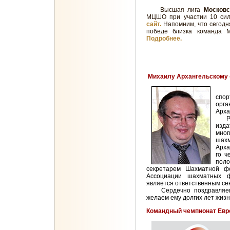
Высшая лига
Московс
МЦШО при участии 10 сил
сайт.
Напомним, что сегодн
победе близка команда 
Подробнее.
Михаилу Архангельскому -
Сег
спо
орг
Арха
Раб
изда
мног
шах
Арха
го ч
пол
секретарем Шахматной ф
Ассоциации шахматных 
является ответственным се
Сердечно поздравляем 
желаем ему долгих лет жизн
Командный чемпионат Евр