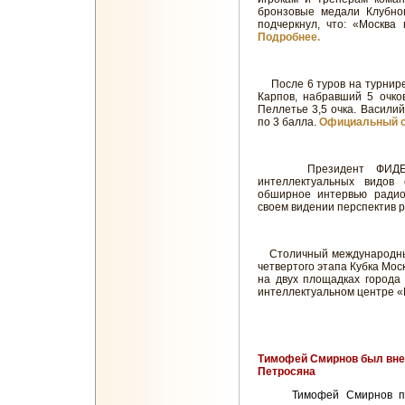
бронзовые медали Клубно
подчеркнул, что: «Москва
Подробнее.
После 6 туров на турнире
Карпов, набравший 5 очко
Пеллетье 3,5 очка. Васили
по 3 балла.
Официальный с
Президент ФИДЕ и п
интеллектуальных видов
обширное интервью радиос
своем видении перспектив 
Столичный международный
четвертого этапа Кубка Мо
на двух площадках города
интеллектуальном центре «
Тимофей Смирнов был вне 
Петросяна
Тимофей Смирнов пока