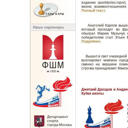
изданию sportstories.rspor
жизни, взаимоотношениях 
Полный текст.
Анатолий Карпов вышел 
Наши партнеры
который проходит во фр
обыграл Марию Музычук с
победителем стал Этьен Б
Подробнее.
Вышел в свет очередно
возглавляет чемпион горо
сменил на вершине покин
строчка принадлежит Максим
Дмитрий Дроздов и Андрей
Кубка школы