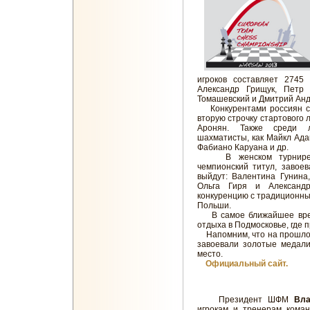
игроков составляет 2745
Александр Грищук, Петр 
Томашевский и Дмитрий Анд
Конкурентами россиян ст
вторую строчку стартового 
Аронян. Также среди 
шахматисты, как Майкл Ада
Фабиано Каруана и др.
В женском турнире н
чемпионский титул, завое
выйдут: Валентина Гунина
Ольга Гиря и Александр
конкуренцию с традиционны
Польши.
В самое ближайшее врем
отдыха в Подмосковье, где 
Напомним, что на прошлом
завоевали золотые медали
место.
Официальный сайт.
Президент ШФМ
Вла
игрокам и тренерам ком