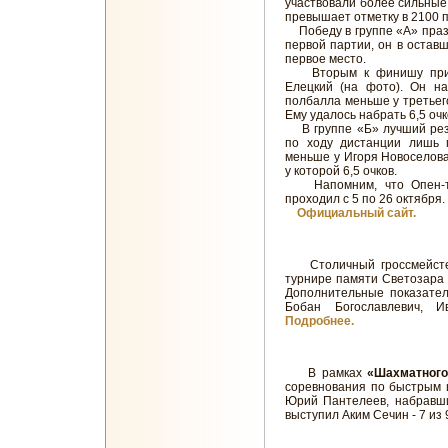
участвовали более сильные и
превышает отметку в 2100 п
Победу в группе «А» праз
первой партии, он в оставш
первое место.
Вторым к финишу прише
Елецкий (на фото). Он на
полбалла меньше у третьег
Ему удалось набрать 6,5 очк
В группе «Б» лучший резу
по ходу дистанции лишь п
меньше у Игоря Новоселова
у которой 6,5 очков.
Напомним, что Опен-ту
проходил с 5 по 26 октября.
Официальный сайт.
Столичный гроссмейс
турнире памяти Светозара 
Дополнительные показател
Бобан Богославлевич, 
Подробнее.
В рамках
«Шахматног
соревнования по быстрым 
Юрий Пантелеев, набравши
выступил Аким Сечин - 7 из 