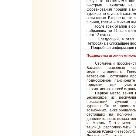
результат на третьем этапе
быстрым шахматам на К
Соревнования прошли в ми
турнире по круговой системе
возможных. Второе место 
5 очков, третье – Михаил Хм
После трех этапов в общ
набравших по 21 зачетном
него 12 очков.
Следующий, 4 этап Куб
Петросяна в ближайшее воск
Подробная информация 
Подведены итоги чемпиона
Столичный гроссмейст
Балашов завоевал сер
медаль чемпионата Росс
ветеранов. Состязание пр
подмосковном пансионате
городок» при учас
шахматистов со всей страны
Первое место занял В
Безносиков из республи
показавший лучший ре
турнира. Он не проиграл
возможных. Также обошлись
отставших на пол-очка.
дополнительные показател
из Москвы. Третье место
таблице расположились: 
Карасев (Санкт-Петербург),
Дмитриев (Саратов).