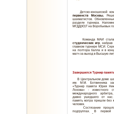
Детско-юношеской комис
первенств Москвы.
Реше
шахматистов. Обновленны
разделе турнира. Напомн
МГДД(Ю)Т на Воробьевых го
Команда МАИ стала 
студенческих игр
, набрав
главном турнире МСИ. Сер
на полтора балла и в кон
матч за выход в Высшую лиг
Завершился Турнир памят
В Центральном доме ша
им. М.М. Ботвинника за
«Турнир памяти Юрия Ник
Лохова» - известного ст
международного арбитра
давно ушедшего от нас.
память мэтра пришли без 
человек.
Состязание прошло
подгруппах. В первой