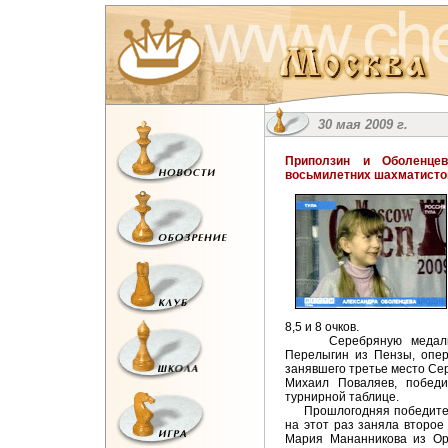
30 мая 2009 г.
Приползин и Оболенце
восьмилетних шахматисто
8,5 и 8 очков.
Серебряную медаль в 
Перелыгин из Пензы, опе
занявшего третье место Сер
Михаил Поваляев, победи
турнирной таблице.
Прошлогодняя победитель
на этот раз заняла второе 
Мария Мананникова из Оре