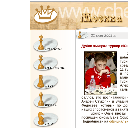
21 мая 2009 г.
Дубов выиграл турнир «Ю
13-
поб
турн
сред
11 т
и п
глав
турн
Алек
самы
Три 
баллов, это воспитанники
Андрей Стукопин и Владим
Федосеев, который по до
наших спортсменов и занять
Турнир «Юные звезды мир
посвящен юному Ване Сомову
Подробности на
официальн