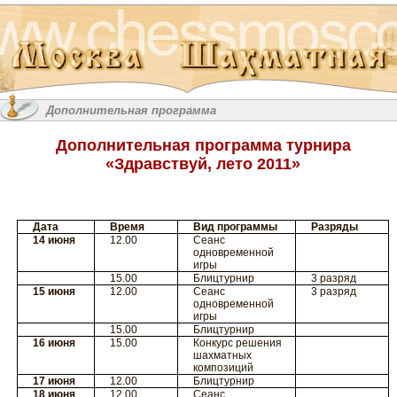
Дополнительная программа
Дополнительная программа турнира
«Здравствуй, лето 2011»
Дата
Время
Вид программы
Разряды
14 июня
12.00
Сеанс
одновременной
игры
15.00
Блицтурнир
3 разряд
15 июня
12.00
Сеанс
3 разряд
одновременной
игры
15.00
Блицтурнир
16 июня
15.00
Конкурс решения
шахматных
композиций
17 июня
12.00
Блицтурнир
18 июня
12.00
Сеанс