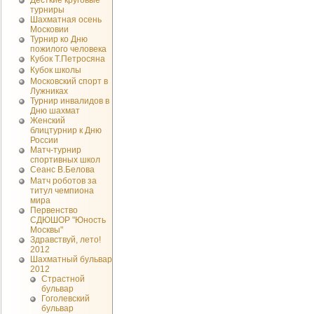
Десткие круговые
турниры
Шахматная осень
Московии
Турнир ко Дню
пожилого человека
Кубок Т.Петросяна
Кубок школы
Московский спорт в
Лужниках
Турнир инвалидов в
Дню шахмат
Женский
блицтурнир к Дню
России
Матч-турнир
спортивных школ
Сеанс В.Белова
Матч роботов за
титул чемпиона
мира
Первенство
СДЮШОР "Юность
Москвы"
Здравствуй, лето!
2012
Шахматный бульвар
2012
Страстной
бульвар
Гоголевский
бульвар