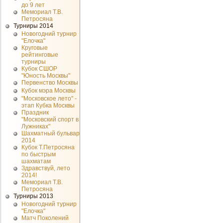
до 9 лет
Мемориал Т.В.
Петросяна
Турниры 2014
Новогодний турнир
"Елочка"
Круговые
рейтинговые
турниры
Кубок СШОР
"Юность Москвы"
Первенство Москвы
Кубок мэра Москвы
"Московское лето" -
этап Кубка Москвы
Праздник
"Московский спорт в
Лужниках"
Шахматный бульвар
2014
Кубок Т.Петросяна
по быстрым
шахматам
Здравствуй, лето
2014!
Мемориал Т.В.
Петросяна
Турниры 2013
Новогодний турнир
"Елочка"
Матч Поколений