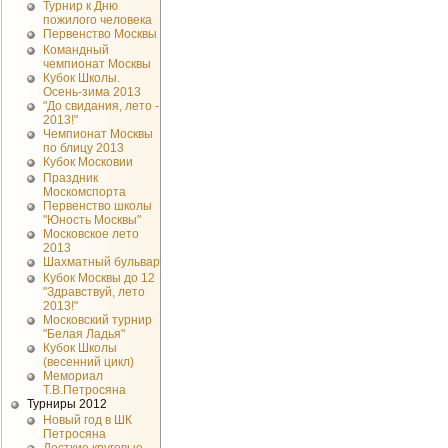
Турнир к Дню
пожилого человека
Первенство Москвы
Командный
чемпионат Москвы
Кубок Школы.
Осень-зима 2013
"До свидания, лето -
2013!"
Чемпионат Москвы
по блицу 2013
Кубок Московии
Праздник
Москомспорта
Первенство школы
"Юность Москвы"
Московское лето
2013
Шахматный бульвар
Кубок Москвы до 12
"Здравствуй, лето
2013!"
Московский турнир
"Белая Ладья"
Кубок Школы
(весенний цикл)
Мемориал
Т.В.Петросяна
Турниры 2012
Новый год в ШК
Петросяна