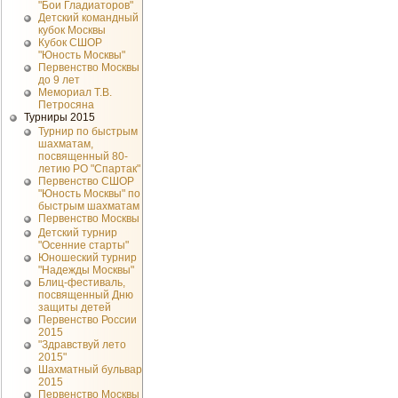
"Бои Гладиаторов"
Детский командный
кубок Москвы
Кубок СШОР
"Юность Москвы"
Первенство Москвы
до 9 лет
Мемориал Т.В.
Петросяна
Турниры 2015
Турнир по быстрым
шахматам,
посвященный 80-
летию РО "Спартак"
Первенство СШОР
"Юность Москвы" по
быстрым шахматам
Первенство Москвы
Детский турнир
"Осенние старты"
Юношеский турнир
"Надежды Москвы"
Блиц-фестиваль,
посвященный Дню
защиты детей
Первенство России
2015
"Здравствуй лето
2015"
Шахматный бульвар
2015
Первенство Москвы