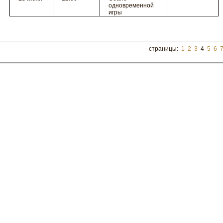
одновременной
игры
страницы:
1
2
3
4
5
6