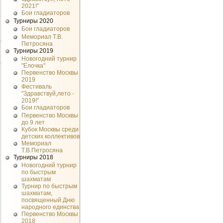
2021!"
Бои гладиаторов
Турниры 2020
Бои гладиаторов
Мемориал Т.В.
Петросяна
7
Турниры 2019
Новогодний турнир
"Елочка"
Первенство Москвы
2019
Фестиваль
"Здравствуй,лето -
2019!"
Бои гладиаторов
Первенство Москвы
до 9 лет
Кубок Москвы среди
детских коллективов
Мемориал
Т.В.Петросяна
Турниры 2018
Новогодний турнир
по быстрым
шахматам
Турнир по быстрым
шахматам,
посвященный Дню
народного единства
Первенство Москвы
2018