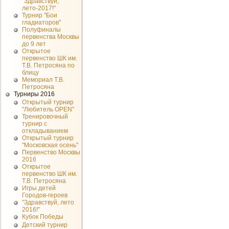
"Здравствуй,
лето-2017!"
Турнир "Бои
гладиаторов"
Полуфиналы
первенства Москвы
до 9 лет
Открытое
первенство ШК им.
Т.В. Петросяна по
блицу
Мемориал Т.В.
Петросяна
Турниры 2016
Открытый турнир
"Любитель OPEN"
Тренировочный
турнир с
откладыванием
Открытый турнир
"Московская осень"
Первенство Москвы
2016
Открытое
первенство ШК им.
Т.В. Петросяна
Игры детей
Городов-героев
"Здравствуй, лето
2016!"
Кубок Победы
Детский турнир