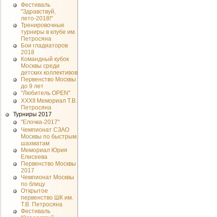
Фестиваль
"Здравствуй,
лето-2018!"
Тренировочные
турниры в клубе им.
Петросяна
Бои гладиаторов
2018
Командный кубок
Москвы среди
детских коллективов
Первенство Москвы
до 9 лет
"Любитель OPEN"
XXXII Мемориал Т.В.
Петросяна
Турниры 2017
"Елочка-2017"
Чемпионат СЗАО
Москвы по быстрым
шахматам
Мемориал Юрия
Елисеева
Первенство Москвы
2017
Чемпионат Москвы
по блицу
Открытое
первенство ШК им.
Т.В. Петросяна
Фестиваль