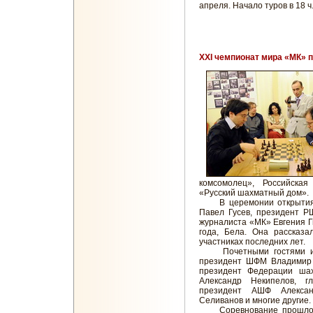
апреля. Начало туров в 18 
XXI чемпионат мира «МК»
комсомолец», Российска
«Русский шахматный дом».
В церемонии открытия п
Павел Гусев, президент Р
журналиста «МК» Евгения Г
года, Бела. Она рассказа
участниках последних лет.
Почетными гостями и уч
президент ШФМ Владимир 
президент Федерации ша
Александр Некипелов, г
президент АШФ Алекса
Селиванов и многие другие.
Соревнование прошло по