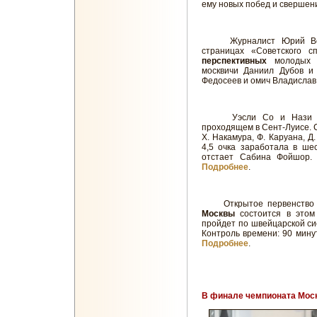
ему новых побед и свершени
Журналист Юрий Волох
страницах «Советского 
перспективных
молодых р
москвичи Даниил Дубов и
Федосеев и омич Владислав
Уэсли Со и Нази Па
проходящем в Сент-Луисе. С
Х. Накамура, Ф. Каруана, Д
4,5 очка заработала в ше
отстает Сабина Фойшор. 
Подробнее
.
Открытое первенство 
Москвы
состоится в этом
пройдет по швейцарской сис
Контроль времени: 90 минут
Подробнее
.
В финале чемпионата Моск