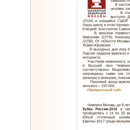
завершатся
В настоящ
человек, з
В статусе
выступят Д
(2534) и учащийся СШОР 
Нашу школу в этом турнире
Елецкий, Константин Савенк
В женском первенстве 
Мирзоева (2279), Алексан
(2238). От «Юности Москвы
Ясмин Юровских.
В выходные дни игра буде
Партии лидеров мужского и 
интернете.
Участники чемпионата, зан
в Высшей лиге Чемпио
соответственно. Медалям
награждены также три с
(юниоры и юниорки), показ
Призовой фонд мужского 
женского – 150 000.
Официальный сайт
.
Чемпион Москвы до 9 лет 
Кубка России-2016
в св
проводились с 24 по 30 ма
Юный столичный шахмат
Европы-2017 среди мальчик