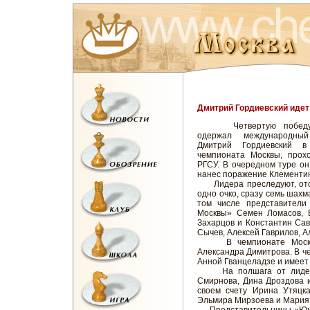
Дмитрий Гордиевский идет
Четвертую победу 
одержал международны
Дмитрий Гордиевский 
чемпионата Москвы, прох
РГСУ. В очередном туре о
нанес поражение Клементи
Лидера преследуют, отс
одно очко, сразу семь шахм
том числе представители
Москвы» Семен Ломасов, 
Захарцов и Константин Са
Сычев, Алексей Гаврилов, А
В чемпионате Москвы 
Александра Димитрова. В че
Анной Гванцеладзе и имеет в
На полшага от лидера 
Смирнова, Дина Дроздова и
своем счету Ирина Утяцка
Эльмира Мирзоева и Мария