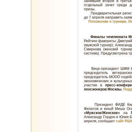
занявшие второе и третье
отдельный зачет среди д
призы.
Предварительная регистр
до 7 апреля направить заяв
Положение о турнире
.
О
Финалы чемпионата М
Рейтинг-фавориты: Дмитрий
(мужской турнир); Александ
Смирнова (женский турнир
система). Предусмотрена т
Вице-президент ШФМ Ник
председатель ветеран
председатель МООО содейст
экономических и культурны
участие в
пресс-конфере
пенсионеров Москвы
.
Подр
Президент ФИДЕ Кирса
Филатов и юный Миша Оси
«Мужское/Женское»
на
Александр Гордон и Юлия Б
апреля, сообщает
сайт РШ