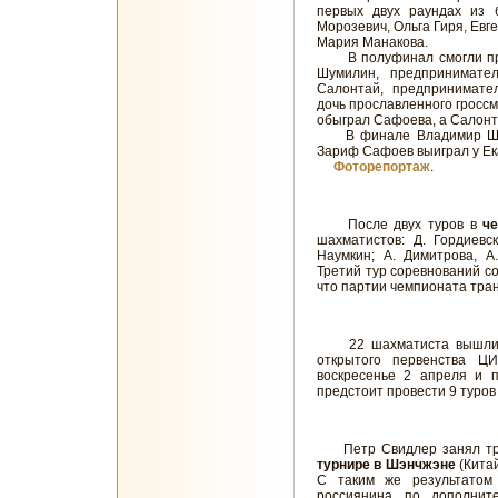
первых двух раундах из 
Морозевич, Ольга Гиря, Евг
Мария Манакова.
В полуфинал смогли про
Шумилин, предпринимате
Салонтай, предпринимате
дочь прославленного гросс
обыграл Сафоева, а Салонт
В финале Владимир Шуми
Зариф Сафоев выиграл у Ек
Фоторепортаж
.
После двух туров в
ч
шахматистов: Д. Гордиевск
Наумкин; А. Димитрова, А
Третий тур соревнований со
что партии чемпионата тра
22 шахматиста вышли 
открытого первенства Ц
воскресенье 2 апреля и п
предстоит провести 9 туров
Петр Свидлер занял тре
турнире в Шэнчжэне
(Китай
С таким же результатом
россиянина по дополнит