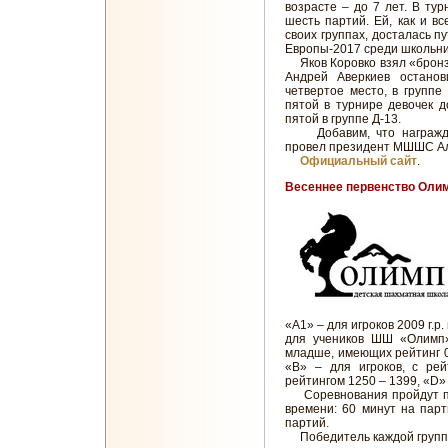
возрасте – до 7 лет. В тур
шесть партий. Ей, как и в
своих группах, досталась п
Европы-2017 среди школьни
Яков Коровко взял «бронзу»
Андрей Аверкиев останов
четвертое место, в группе
пятой в турнире девочек 
пятой в группе Д-13.
Добавим, что награжден
провел президент МШШС Ал
Официальный сайт
.
Весеннее первенство Олим
«А1» – для игроков 2009 г.р
для учеников ШШ «Олимп»)
младше, имеющих рейтинг 0
«В» – для игроков, с рей
рейтингом 1250 – 1399, «D»
Соревнования пройдут по 
времени: 60 минут на парт
партий.
Победитель каждой группы 