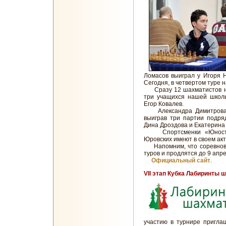
Ломасов выиграл у Игоря 
Сегодня, в четвертом туре
Сразу 12 шахматистов наб
три учащихся нашей школы
Егор Ковалев.
Александра Димитрова е
выиграв три партии подря
Дина Дроздова и Екатерина
Спортсменки «Юности 
Юровских имеют в своем акти
Напомним, что соревнован
туров и продлятся до 9 апре
Официальный сайт
.
VII этап Кубка Лабиринты 
участию в турнире пригла