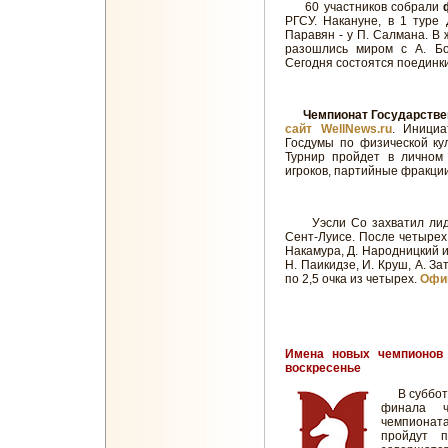
60 участников собрали
РГСУ. Накануне, в 1 туре 
Паравян - у П. Салмана. В
разошлись миром с А. Бог
Сегодня состоятся поединки
Чемпионат Государств
сайт WellNews.ru
. Инициа
Госдумы по физической кул
Турнир пройдет в личном 
игроков, партийные фракции
Уэсли Со захватил лид
Сент-Луисе. После четырех 
Накамура, Д. Народницкий и
Н. Паикидзе, И. Круш, А. За
по 2,5 очка из четырех.
Офи
Имена новых чемпионов
воскресенье
В субботу 
финала ч
чемпионат
пройдут 