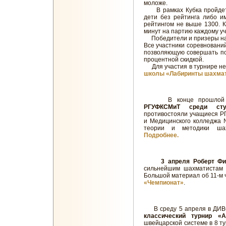
моложе.
В рамках Кубка пройдет д
дети без рейтинга либо и
рейтингом не выше 1300. К
минут на партию каждому уч
Победители и призеры наг
Все участники соревнований
позволяющую совершать по
процентной скидкой.
Для участия в турнире не
школы «Лабиринты шахма
В конце прошлой не
РГУФКСМиТ среди сту
противостояли учащиеся РГ
и Медицинского колледжа 
теории и методики ша
Подробнее.
3 апреля Роберт Ф
сильнейшим шахматистам 
Большой материал об 11-м
«Чемпионат»
.
В среду 5 апреля в ДИВС 
классический турнир «А
швейцарской системе в 8 туро