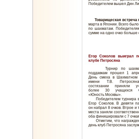
Победителем вышел Дин Лиж
Товарищеская встреча 
марта в Японии. Всего было
по шахматам. Победителям
сумме на одно очко больше 
Егор Соколов выиграл п
клубе Петросяна
Турнир по шахма
поддавкам прошел 1 апре
День смеха в Шахматном 
имени Т.В. Петрося
состязании приняли уч
более 30 учащихся 
«Юность Москвы».
Победителем турнира 
Егор Соколов. В девяти п
он набрал 8 очков. Втрое и 
места заняли соответствен
оба финишировали с 7 очка
Отметим, что награждени
день клуб Петросяна заслу