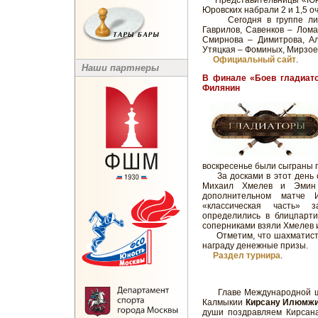
Представительницы «Юнос
Юровских набрали 2 и 1,5 о
Сегодня в группе лидер
Гаврилов, Савенков – Лома
Смирнова – Димитрова, Ал
Утяцкая – Фоминых, Мирзоев
Официальный сайт
.
Наши партнеры
В финале «Боев гладиат
Филянин
воскресенье были сыграны 
За досками в этот день с
Михаил Хмелев и Эмин 
дополнительном матче 
«классическая часть» з
определились в блицпарти
соперниками взяли Хмелев 
Отметим, что шахматисты,
награду денежные призы.
Раздел турнира
.
Главе Международной ша
Калмыкии
Кирсану Илюмжи
души поздравляем Кирсан