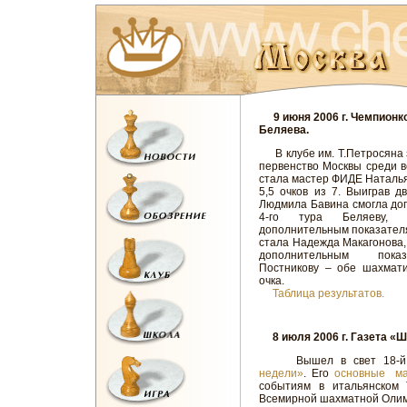
9 июня 2006 г. Чемпионко
Беляева.
В клубе им. Т.Петросяна 
первенство Москвы среди 
стала мастер ФИДЕ Наталь
5,5 очков из 7. Выиграв д
Людмила Бавина смогла до
4-го тура Беляеву,
дополнительным показател
стала Надежда Макагонова
дополнительным пока
Постникову – обе шахмати
очка.
Таблица результатов.
8 июля 2006 г. Газета «
Вышел в свет 18-й
недели»
. Его
основные м
событиям в итальянском 
Всемирной шахматной Олим