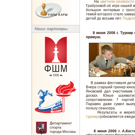
На
цветном развороте
Грабузовой об игре нашей ж
большое интервью с грос
темой которого стало заве
детей до восьми лет.
Подро
Наши партнеры
8 июня 2006 г. Турнир 
прямую.
В рамках фестиваля дети м
Вчера старший тренер юнош
Яновский дал участникам 
досках. Юные шахматис
сопротивление: 7 партий
Паравян даже сумел выигр
пользу сеансера.
Результаты и жеребье
турнира
(обновляется ежедн
8 июня 2006 г. А.Кос