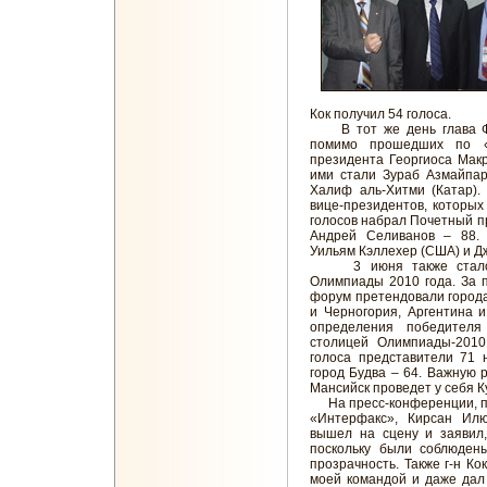
Кок получил 54 голоса.
В тот же день глава ФИ
помимо прошедших по «П
президента Георгиоса Макр
ими стали Зураб Азмайпар
Халиф аль-Хитми (Катар).
вице-президентов, которых
голосов набрал Почетный 
Андрей Селиванов – 88.
Уильям Кэллехер (США) и Д
3 июня также стало и
Олимпиады 2010 года. За 
форум претендовали города
и Черногория, Аргентина и
определения победителя
столицей Олимпиады-2010
голоса представители 71 
город Будва – 64. Важную р
Мансийск проведет у себя Ку
На пресс-конференции, пр
«Интерфакс», Кирсан Илю
вышел на сцену и заявил
поскольку были соблюден
прозрачность. Также г-н Ко
моей командой и даже дал