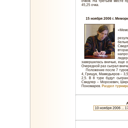
очков. На третьем месте 
45,25 очка.
15 ноября 2006 г. Мемори
Вче
«Мемо
Две
резул
белые
Свидл
втор
напро
лиде
завершилась вничью, еще о
Очередной раз сыграл вничь
Положение после 7 туров: 
4, Грищук, Мамедьяров – 3,
2,5. В 8 туре будут сыгр
Свидлер – Морозевич, Широ
Пономарев.
Раздел турнира
А
новое
27 июля 2023 ... 7 января 2024
9 января 2023 ... 18 июля 2023