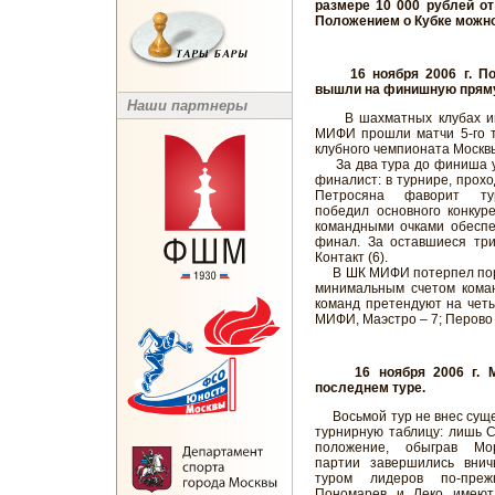
размере 10 000 рублей о
Положением о Кубке можн
16 ноября 2006 г. Пол
вышли на финишную прям
Наши партнеры
В шахматных клубах им.
МИФИ прошли матчи 5-го 
клубного чемпионата Москв
За два тура до финиша у
финалист: в турнире, прохо
Петросяна фаворит т
победил основного конкур
командными очками обеспе
финал. За оставшиеся три
Контакт (6).
В ШК МИФИ потерпел пора
минимальным счетом коман
команд претендуют на четы
МИФИ, Маэстро – 7; Перово 
16 ноября 2006 г. Ме
последнем туре.
Восьмой тур не внес суще
турнирную таблицу: лишь 
положение, обыграв Мор
партии завершились внич
туром лидеров по-преж
Пономарев и Леко имеют