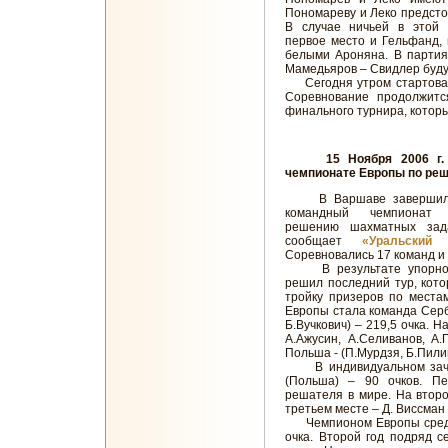
Пономареву и Леко предсто
В случае ничьей в этой 
первое место и Гельфанд, в
белыми Ароняна. В партия
Мамедьяров – Свидлер буду
Сегодня утром стартовал 
Соревнование продолжится
финального турнира, котор
15 Ноября 2006 г. Сб
чемпионате Европы по реш
В Варшаве завершился
командный чемпионат
решению шахматных зад
сообщает
«Уральский 
Соревновались 17 команд и
В результате упорной
решил последний тур, кот
тройку призеров по места
Европы стала команда Серб
Б.Вучкович) – 219,5 очка. 
А.Ажусин, А.Селиванов, А
Польша - (П.Мурдзя, Б.Пилиш
В индивидуальном зачет
(Польша) – 90 очков. Пе
решателя в мире. На втором
третьем месте – Д. Виссман 
Чемпионом Европы среди ю
очка. Второй год подряд 