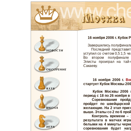
16 ноября 2006 г. Кубок Р
Завершились полуфинальны
Последний представител
уступил со счетом 0,5:1,5 
Во втором полуфинале
Элисты проиграл на тай-б
Сакаеву.
16 ноября 2006 г.
Вн
стартует Кубок Москвы 20
Кубок Москвы 2006 го
период с 18 по 26 ноября 
Соревнования пройдут в
пройдет по швейцарской
желающие. На 2 этап приг
выше. Этапы со 2 по 6 про
Контроль времени – 15 
результата в матчах игр
белыми на 4 минуты черны
соревнования будет на