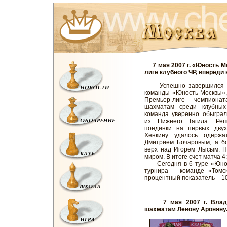
7 мая 2007 г. «Юность Мо
лиге клубного ЧР, впереди
Успешно завершился ш
команды «Юность Москвы»,
Премьер-лиге чемпион
шахматам среди клубных
команда уверенно обыграл
из Нижнего Тагила. Ре
поединки на первых двух
Хенкину удалось одержа
Дмитрием Бочаровым, а бо
верх над Игорем Лысым. Н
миром. В итоге счет матча 4
Сегодня в 6 туре «Юност
турнира – команде «Томс
процентный показатель – 10
7 мая 2007 г. Вла
шахматам Левону Ароняну