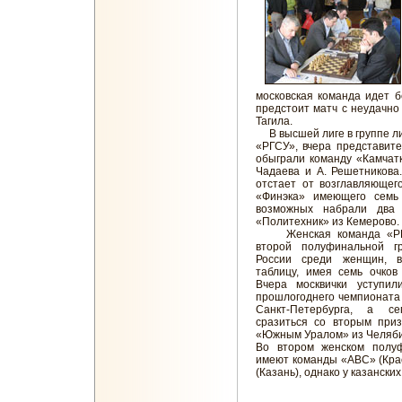
московская команда идет б
предстоит матч с неудачн
Тагила.
В высшей лиге в группе ли
«РГСУ», вчера представит
обыграли команду «Камчатк
Чадаева и А. Решетникова
отстает от возглавляющег
«Финэка» имеющего семь 
возможных набрали два 
«Политехник» из Кемерово.
Женская команда «РГС
второй полуфинальной гр
России среди женщин, в
таблицу, имея семь очков
Вчера москвички уступил
прошлогоднего чемпионата
Санкт-Петербурга, а с
сразиться со вторым при
«Южным Уралом» из Челяби
Во втором женском полу
имеют команды «АВС» (Кра
(Казань), однако у казански