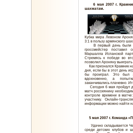
6 мая 2007 г. Крамник 
шахматам.
Кубка мира Левоном Ароня
3:1 в пользу армянского ша
В первый день были сыг
гроссмейстер поставил 
Маршалла Испанской парт
Стремясь к победе во вто
позволил Ароняну выиграть 
Как признался Крамник на 
дня, если бы в этот день и
бы проиграл. Это был 
вдохновенно, а попыт
заканчивались плачевно. Ито
Сегодня 6 мая пройдут дв
матч россиянину необходим
контроле времени в матче
участнику. Онлайн-транс
информации можно найти 
5 мая 2007 г. Команда «П
Удачно складывается Че
среди детских клубов и ш