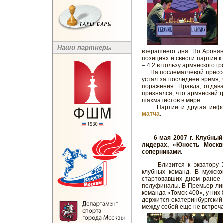
Наши партнеры
вчерашнего дня. Но Аронян
позициях и свести партии к
– 4:2 в пользу армянского г
На послематчевой пресс-к
устал за последнее время, 
поражения. Правда, отдав
признался, что армянский 
шахматистов в мире.
Партии и другая инфо
матча
.
6 мая 2007 г. Клубный 
лидерах, «Юность Моск
соперниками.
Близится к экватору XI
клубных команд. В мужско
стартовавших днем ранее 
полуфиналы. В Премьер-лиг
команда «Томск-400», у них
держится екатеринбургский
между собой еще не встреча