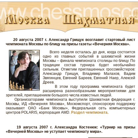
20 августа 2007 г. Александр Грищук возглавит стартовый лист
чемпионата Москвы по блицу на призы газеты «Вечерняя Москва».
Всего неделя осталась до дня, когда состоится
одно из главных событий в шахматной жизни
Москвы – финала чемпионата столицы по блицу. По
традиции состав турнира будет необычайно
сильным. Отметим приглашенных гроссмейстеров:
Александр Грищук, Владимир Малахов, Вадим
Звягинцев, Евгений Бареев, Евгений Наер, Алексей
Дреев.
В этом году программа чемпионата будет
расширена разнообразными мероприятиями для
зрителей, приглашением большого числа известных людей.
Организаторами чемпионата выступили Шахматная федерация г.
Москвы, ИД «Вечерняя Москва», Москомспорт, спонсорскую поддержку
оказывают ОАО «Банк Москвы», Федеральная сеть компьютерных
центров POLARIS, корпорация AMD.
Раздел чемпионата.
19 августа 2007 г. Александра Костенюк: «Турнир на призы
«Вечерней Москвы» не уступает чемпионату мира».