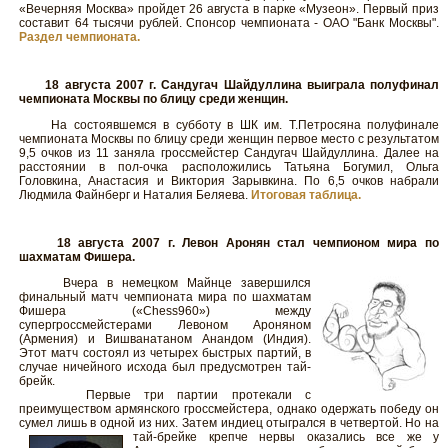
«Вечерняя Москва» пройдет 26 августа в парке «Музеон». Первый приз
составит 64 тысячи рублей. Спонсор чемпионата - ОАО "Банк Москвы".
Раздел чемпионата.
18 августа 2007 г. Сандугач Шайдуллина выиграла полуфинал
чемпионата Москвы по блицу среди женщин.
На состоявшемся в субботу в ШК им. Т.Петросяна полуфинале
чемпионата Москвы по блицу среди женщин первое место с результатом
9,5 очков из 11 заняла гроссмейстер Сандугач Шайдуллина. Далее на
расстоянии в пол-очка расположились Татьяна Богумил, Ольга
Головкина, Анастасия и Виктория Зарывкина. По 6,5 очков набрали
Людмила Файнберг и Наталия Беляева.
Итоговая таблица.
18 августа 2007 г. Левон Аронян стал чемпионом мира по
шахматам Фишера.
Вчера в немецком Майнце завершился
финальный матч чемпионата мира по шахматам
Фишера («Chess960») между
супергроссмейстерами Левоном Ароняном
(Армения) и Вишванатаном Анандом (Индия).
Этот матч состоял из четырех быстрых партий, в
случае ничейного исхода был предусмотрен тай-
брейк.
Первые три партии протекали с
преимуществом армянского гроссмейстера, однако одержать победу он
сумел лишь в одной из них. Затем индиец отыгрался в четвертой. Но на
тай-брейке крепче нервы
оказались все же у