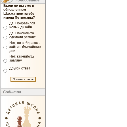
Голосование
Были ли вы уже в
обновленном
Шахматном клубе
имени Петросяна?
Да. Понравился
новый дизайн
Да. Наконец-то
сделали ремонт
Нет, но собираюсь
зайти в ближайшие
дни
Нет, как-нибудь
загляну
Другой ответ
События