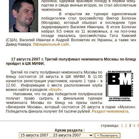
Ароняна: одержав красивую победу в первой блиц-
партии и сведя вничью вторую, он стал абсолютным
чемпионом.
В открытом же турнире единоличным
победителем стал гроссмейстер Виктор Бологан
(Молдова), который обыграл в последнем туре
лидировавшего Василия Иванчука. В итоге Бологан
набрал 9,5 очков из 11 возможных, а на пол-очка
позади оказались гроссмейстеры Гата Камский
(США), Василий Иванчук и Андрей Волокитин из Украины, а также чех
Давид Навара.
Официальный сайт.
17 августа 2007 г. Третий полуфинал чемпионата Москвы по блицу
пройдет в ШК МИФИ.
Третий по счету полуфинал чемпионата Москвы по
блицу состоится 18 августа в ШК МИФИ. В 11.00
начнется регистрация участников, начало 1 тура – в
12.00. Информацию о месте расположения клуба
можно найти в разделе
«Клуб».
Напомним, что по два победителя полуфиналов
получат право сыграть в финальном турнире
чемпионата Москвы по блицу на призы газеты
«Вечерняя Москва», который состоится 26 августа в парке «Музеон».
Победитель финала получит 64 тысячи рублей.
Раздел чемпионата.
страницы:
1
2
3
4
Архив раздела :