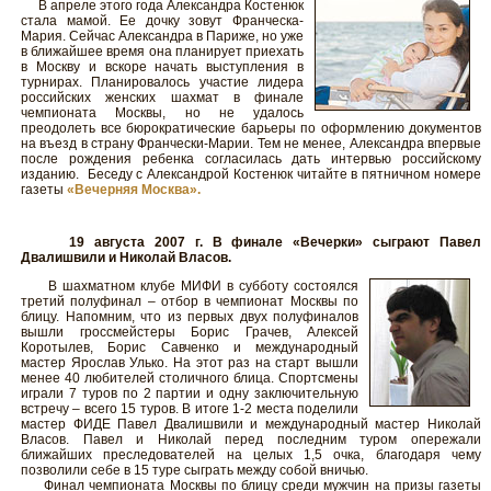
В апреле этого года Александра Костенюк
стала мамой. Ее дочку зовут Франческа-
Мария. Сейчас Александра в Париже, но уже
в ближайшее время она планирует приехать
в Москву и вскоре начать выступления в
турнирах. Планировалось участие лидера
российских женских шахмат в финале
чемпионата Москвы, но не удалось
преодолеть все бюрократические барьеры по оформлению документов
на въезд в страну Франчески-Марии. Тем не менее, Александра впервые
после рождения ребенка согласилась дать интервью российскому
изданию. Беседу с Александрой Костенюк читайте в пятничном номере
газеты
«Вечерняя Москва».
19 августа 2007 г. В финале «Вечерки» сыграют Павел
Двалишвили и Николай Власов.
В шахматном клубе МИФИ в субботу состоялся
третий полуфинал – отбор в чемпионат Москвы по
блицу. Напомним, что из первых двух полуфиналов
вышли гроссмейстеры Борис Грачев, Алексей
Коротылев, Борис Савченко и международный
мастер Ярослав Улько. На этот раз на старт вышли
менее 40 любителей столичного блица. Спортсмены
играли 7 туров по 2 партии и одну заключительную
встречу – всего 15 туров. В итоге 1-2 места поделили
мастер ФИДЕ Павел Двалишвили и международный мастер Николай
Власов. Павел и Николай перед последним туром опережали
ближайших преследователей на целых 1,5 очка, благодаря чему
позволили себе в 15 туре сыграть между собой вничью.
Финал чемпионата Москвы по блицу среди мужчин на призы газеты