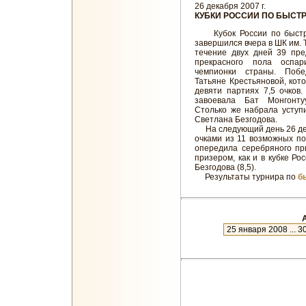
26 декабря 2007 г.
КУБКИ РОССИИ ПО БЫСТР
Кубок России по быстр
завершился вчера в ШК им. 
течение двух дней 39 пре
прекрасного пола оспар
чемпионки страны. Побе
Татьяне Крестьяновой, кот
девяти партиях 7,5 очков
завоевала Бат Монгонтуу
Столько же набрала уступ
Светлана Безгодова.
На следующий день 26 дека
очками из 11 возможных по
опередила серебряного пр
призером, как и в кубке Р
Безгодова (8,5).
Результаты турнира по
б
А
новое
27 июля 2023 ... 7 января 2024
9 января 2023 ... 18 июля 2023
28 июня 2022 ... 6 января 2023
22 января 2022 ... 23 июня 2022
5 декабря 2021 ... 19 января 20