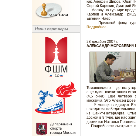
как, Алексей Широв, Юдит П
Сергей Карякин, Дмитрий Як
Москву на турнире предст
Карпов и Александр Грищу
Евгений Наер.
Призовой фонд турнир
Подробнее.
Наши партнеры
28 декабря 2007 г.
АЛЕКСАНДР МОРОЗЕВИЧ 
Томашевского – до полутор
еще один воспитанник сто
(4,5 очка). Еще четверо
москвича. Это Алексей Дрее
У женщин лидирует Елена 
находится победительница
из Санкт-Петербурга. Отм
доской в 9 туре, где нас жд
держится Наталья Погонина, 
Подробности смотрите н