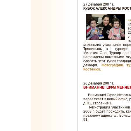
27 декабря 2007 г.
КУБОК АЛЕКСАНДРЫ КОС
2
«
К
в
2
у
н
маленьких участников пер
Тряпицыны, а в турнире 
Милехин Олег. Турнир прош
награждены памятными мед
сделать этот кубок традиц
декабря.
Фотографии тур
Костенюк.
26 декабря 2007 г.
ВНИМАНИЕ! ШФМ МЕНЯЕТ
Внимание! Офис Исполните
переезжает в новый офис, 
д. 31, строение 1.
Регистрация участников т
2008 г. будет проходить, к
прежнему адресу ул. Большая 
91.