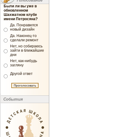
Голосование
Были ли вы уже в
обновленном
Шахматном клубе
имени Петросяна?
Да. Понравился
новый дизайн
Да. Наконец-то
сделали ремонт
Нет, но собираюсь
зайти в ближайшие
дни
Нет, как-нибудь
загляну
Другой ответ
События