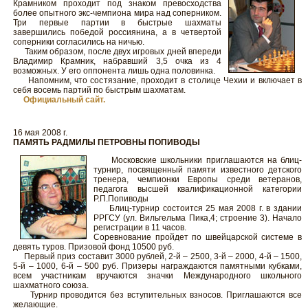
Крамником проходит под знаком превосходства
более опытного экс-чемпиона мира над соперником.
Три первые партии в быстрые шахматы
завершились победой россиянина, а в четвертой
соперники согласились на ничью.
Таким образом, после двух игровых дней впереди
Владимир Крамник, набравший 3,5 очка из 4
возможных. У его оппонента лишь одна половинка.
Напомним, что состязание, проходит в столице Чехии и включает в
себя восемь партий по быстрым шахматам.
Официальный сайт.
16 мая 2008 г.
ПАМЯТЬ РАДМИЛЫ ПЕТРОВНЫ ПОПИВОДЫ
Московские школьники приглашаются на блиц-
турнир, посвященный памяти известного детского
тренера, чемпионки Европы среди ветеранов,
педагога высшей квалификационной категории
Р.П.Попиводы
Блиц-турнир состоится 25 мая 2008 г. в здании
РРГСУ (ул. Вильгельма Пика,4; строение 3). Начало
регистрации в 11 часов.
Соревнование пройдет по швейцарской системе в
девять туров. Призовой фонд 10500 руб.
Первый приз составит 3000 рублей, 2-й – 2500, 3-й – 2000, 4-й – 1500,
5-й – 1000, 6-й – 500 руб. Призеры награждаются памятными кубками,
всем участникам вручаются значки Международного школьного
шахматного союза.
Турнир проводится без вступительных взносов. Приглашаются все
желающие.