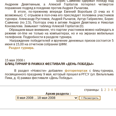
Борис Савченко одержал победу над
Андреем Девяткиным, а Алексей Горбатов потерпел четвертое
поражение подряд в поединке против Андрея Рычагова.
В итоге, по-прежнему впереди Евгений Воробьев (3 очка из 4
возможных). С отрывом в пол-очка его преследует половина участников
турнира: Александр Рустемов, Андрей Рычагов, Артур Габриелян, Борис
Савченко (по 2,5), Полтора очка в активе Андрея Девяткина и Николая
Коновалова. Замыкает таблицу Алексей Горбатов (0).
Обращаем ваше внимание, что партии участников можно наблюдать в
режиме on-line не только на компьютерах, но и на экранах мобильных
телефонов. Подробности в разделе турнира.
Награждение победителей и вручение денежных призов состоится 5
июня в 15,00 на отчетном собрании ШФМ.
Раздел турнира.
15 мая 2008 г.
БЛИЦ-ТУРНИР В РАМКАХ ФЕСТИВАЛЯ «ДЕНЬ ПОБЕДЫ»
В раздел «Новости» добавлен
фоторепортаж
с блиц-турнира,
посвященного празднику 9 мая, который прошел в РГСУ (ул. Вильгельма
Пика, д. 4) рамках фестиваля «День Победы».
страницы: 1
2
3
4
Архив раздела :
новое
27 июля 2023 ... 7 января 2024
9 января 2023 ... 18 июля 2023