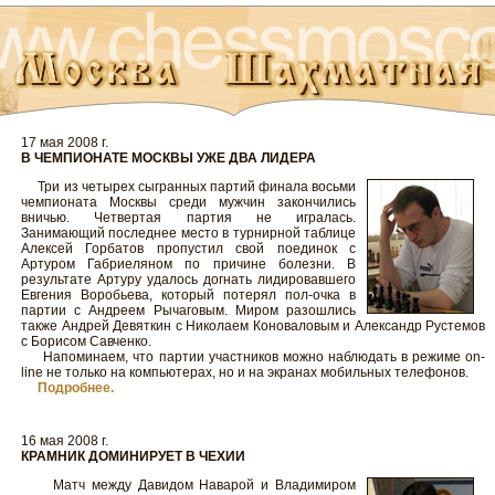
17 мая 2008 г.
В ЧЕМПИОНАТЕ МОСКВЫ УЖЕ ДВА ЛИДЕРА
Три из четырех сыгранных партий финала восьми
чемпионата Москвы среди мужчин закончились
вничью. Четвертая партия не игралась.
Занимающий последнее место в турнирной таблице
Алексей Горбатов пропустил свой поединок с
Артуром Габриеляном по причине болезни. В
результате Артуру удалось догнать лидировавшего
Евгения Воробьева, который потерял пол-очка в
партии с Андреем Рычаговым. Миром разошлись
также Андрей Девяткин с Николаем Коноваловым и Александр Рустемов
с Борисом Савченко.
Напоминаем, что партии участников можно наблюдать в режиме on-
line не только на компьютерах, но и на экранах мобильных телефонов.
Подробнее.
16 мая 2008 г.
КРАМНИК ДОМИНИРУЕТ В ЧЕХИИ
Матч между Давидом Наварой и Владимиром