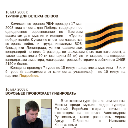
16 мая 2008 г.
ТУРНИР ДЛЯ ВЕТЕРАНОВ ВОВ
Комиссия ветеранов РШФ проводит 17 мая
2008 года в честь дня Победы традиционное
однодневное соревнование по быстрым
шахматам для мужчин и женщин – «Турнир
победителей». К участию в нем приглашаются:
ветераны войны и труда, инвалиды ВОВ,
блокадники Ленинграда, узники фашистских
концлагерей не ниже 1 разряда по шахматам (льготная категория), а
также шахматисты 60-ти (женщины 55-ти) лет и старше, являющиеся
кандидатами в мастера, мастерами, гроссмейстерами с рейтингом ФИДЕ
2150 и более.
Женщины проведут 7 туров по 15 минут на партию, а мужчины – 8 или
9 туров (в зависимости от количества участников) – по 10 минут на
партию.
Подробнее.
16 мая 2008 г.
ВОРОБЬЕВ ПРОДОЛЖАЕТ ЛИДИРОВАТЬ
В четвертом туре финала чемпионата
Москвы среди мужчин лидер турнира
Евгений Воробьев сыграл вничью с
отстающим на пол-очка Александром
Рустемовым, также разошлись миром
Артур Габриелян с Николаем
Коноваловым.