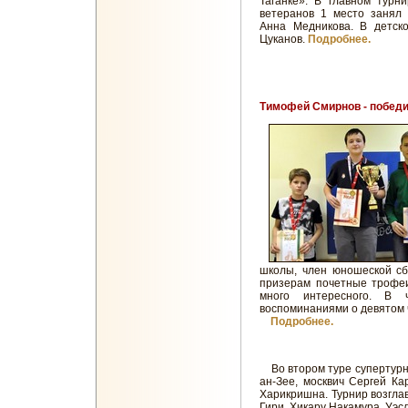
Таганке». В главном турн
ветеранов 1 место занял
Анна Медникова. В детск
Цуканов.
Подробнее.
Тимофей Смирнов - победит
школы, член юношеской сб
призерам почетные трофеи
много интересного. В ч
воспоминаниями о девятом 
Подробнее.
Во втором туре супертур
ан-Зее, москвич Сергей К
Харикришна. Турнир возгла
Гири, Хикару Накамура, Уэс