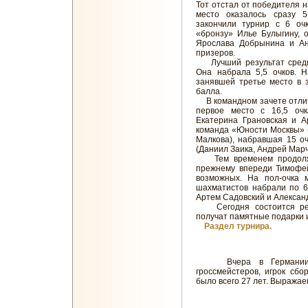
Тот отстал от победителя н
место оказалось сразу 5
закончили турнир с 6 оч
«бронзу» Илье Булыгину, 
Ярослава Добрынина и Ан
призеров.
Лучший результат среди 
Она набрала 5,5 очков. 
занявшей третье место в 
балла.
В командном зачете отлич
первое место с 16,5 очк
Екатерина Грановская и А
команда «Юности Москвы» 
Малкова), набравшая 15 оч
(Даниил Заика, Андрей Марче
Тем временем продолжаю
прежнему впереди Тимофей
возможных. На пол-очка 
шахматистов набрали по 6
Артем Садовский и Алексан
Сегодня состоится реша
получат памятные подарки 
Раздел турнира.
Вчера в Германии ск
гроссмейстеров, игрок сб
было всего 27 лет. Выражае