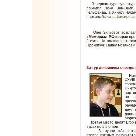
В первом туре супертур
победил Люка Ван-Вели,
Гельфанда, а Хикару Нака
партиях были зафиксирова
Олег Зильберт возглавля
«Мемориал Р.Фишера»
прох
3 очка. На полшага отстаю
Прокопчук, Павел Розанов 
За тур до финиша определ
Никит
XXVII
сорев
Никит
парти
он н
пресл
раунд
друг 
допол
Мороз
Третье место делят Егор Д
турах по 5,5 очков.
В группе «А» интрига
стопроцентным результат