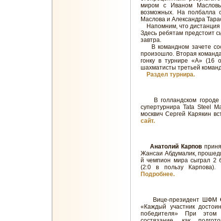
миром с Иваном Масловы
возможных. На полбалла о
Маслова и Александра Тарасо
Напомним, что дистанция гл
Здесь ребятам предстоит сы
завтра.
В командном зачете сост
произошло. Вторая команд
гонку в турнире «А» (16 
шахматисты третьей команд
Раздел турнира.
В голландском город
супертурнира Tata Steel M
москвич Сергей Карякин в
сайт.
Анатолий Карпов
приня
Жансаи Абдумалик, прошедш
й чемпион мира сыграл 2 
(2:0 в пользу Карпова).
Подробнее.
Вице-президент ШФМ
«Каждый участник достоин
победителя» При этом 
состязание, как подгот