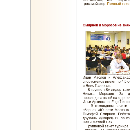
гроссмейстер.
Полный текст
Смирнов и Морозов не зна
Иван Маслов и Александ
спортсменов имеют по 4,5 о
и Янис Паяниди.
В группе «В» лидер также
Никита Морозов. За 
преследователей на одно оч
Ильи Архипкина. Еще 7 игрок
В командном зачете тур
сборная «Юности Москвы» 
Тимофей Смирнов. Ребята
дружины «Дворец-1», за к
Пак и Матвей Пак.
Групповой зачет турнира «