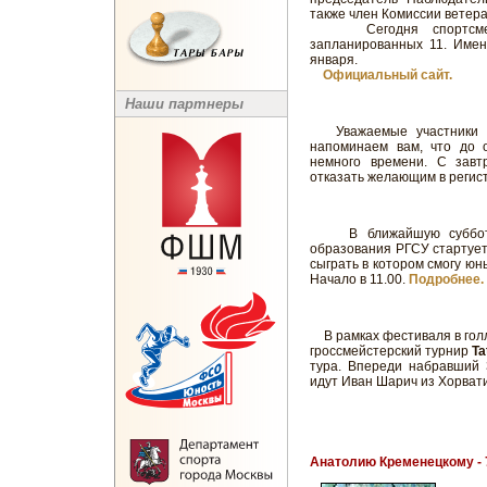
также член Комиссии ветер
Сегодня спортсменам
запланированных 11. Имен
января.
Официальный сайт.
Наши партнеры
Уважаемые участники 
напоминаем вам, что до о
немного времени. С зав
отказать желающим в регис
В ближайшую субботу 
образования РГСУ стартуе
сыграть в котором смогу юн
Начало в 11.00.
Подробнее.
В рамках фестиваля в голл
гроссмейстерский турнир
Ta
тура. Впереди набравший 
идут Иван Шарич из Хорват
Анатолию Кременецкому - 