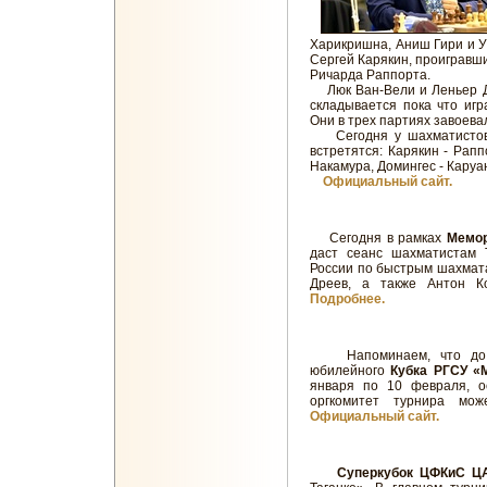
Харикришна, Аниш Гири и У
Сергей Карякин, проигравши
Ричарда Раппорта.
Люк Ван-Вели и Леньер До
складывается пока что иг
Они в трех партиях завоевал
Сегодня у шахматистов в
встретятся: Карякин - Рапп
Накамура, Домингес - Каруа
Официальный сайт.
Сегодня в рамках
Мемор
даст сеанс шахматистам Т
России по быстрым шахмата
Дреев, а также Антон К
Подробнее.
Напоминаем, что до око
юбилейного
Кубка РГСУ «
января по 10 февраля, о
оргкомитет турнира мож
Официальный сайт.
Суперкубок ЦФКиС Ц