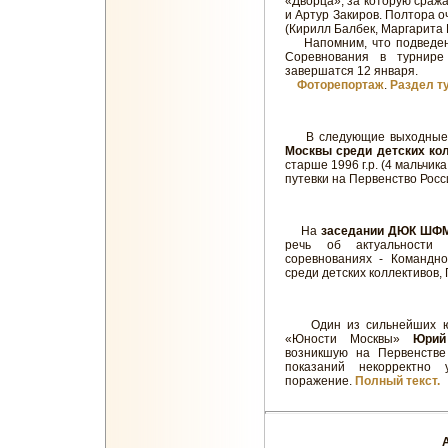
«Дворца», за которую сража
и Артур Закиров. Полтора о
(Кирилл Балбек, Маргарита 
Напомним, что подведение
Соревнования в турнир
завершатся 12 января.
Фоторепортаж
.
Раздел т
В следующие выходные
Москвы среди детских кол
старше 1996 г.р. (4 мальчик
путевки на Первенство Росс
На
заседании ДЮК ШФМ
речь об актуальности
соревнованиях - Командн
среди детских коллективов,
Один из сильнейших юны
«Юности Москвы»
Юрий
возникшую на Первенстве
показаний некорректно 
поражение.
Полный текст.
А