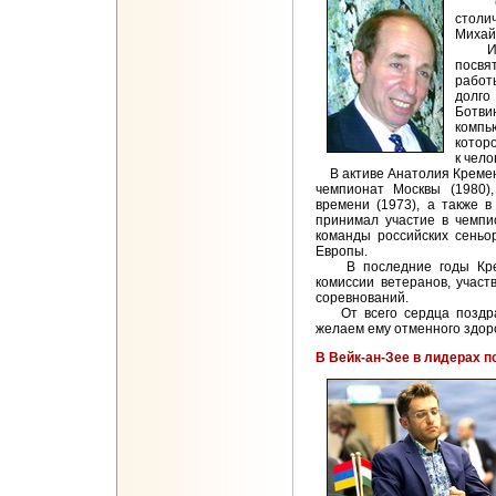
Сего
столи
Михай
Инже
посвя
работ
долго
Ботв
компь
котор
к чел
В активе Анатолия Кремене
чемпионат Москвы (1980)
времени (1973), а также 
принимал участие в чемпи
команды российских сеньо
Европы.
В последние годы Креме
комиссии ветеранов, участ
соревнований.
От всего сердца поздра
желаем ему отменного здоро
В Вейк-ан-Зее в лидерах п