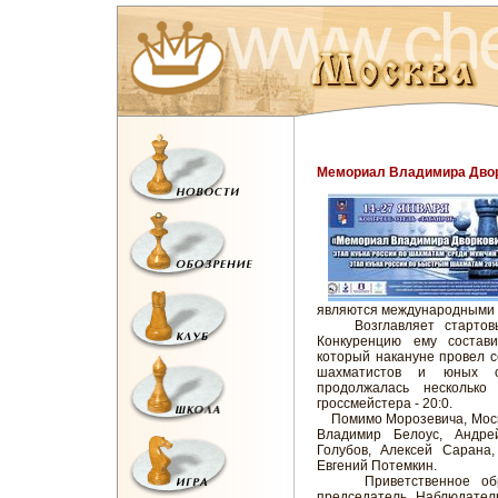
Мемориал Владимира Дворк
являются международными 
Возглавляет стартовый 
Конкуренцию ему состави
который накануне провел с
шахматистов и юных сп
продолжалась несколько
гроссмейстера - 20:0.
Помимо Морозевича, Москв
Владимир Белоус, Андре
Голубов, Алексей Сарана,
Евгений Потемкин.
Приветственное обращ
председатель Наблюдател