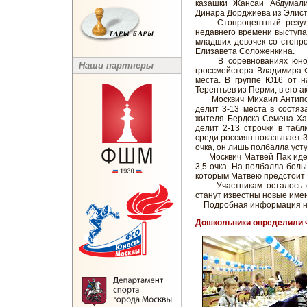
казашки Жансаи Абдумали
Динара Дорджиева из Элист
Стопроцентный результа
недавнего времени выступ
младших девочек со стопр
Елизавета Соложенкина.
В соревнованиях юношей
Наши партнеры
гроссмейстера Владимира Ф
места. В группе Ю16 от н
Терентьев из Перми, в его ак
Москвич Михаил Антипов, 
делит 3-13 места в состяз
жителя Бердска Семена Хан
делит 2-13 строчки в табл
среди россиян показывает З
очка, он лишь полбалла ус
Москвич Матвей Пак идет в
3,5 очка. На полбалла бол
которым Матвею предстоит с
Участникам осталось сыг
станут известны новые име
Подробная информация 
Дошкольники определили 