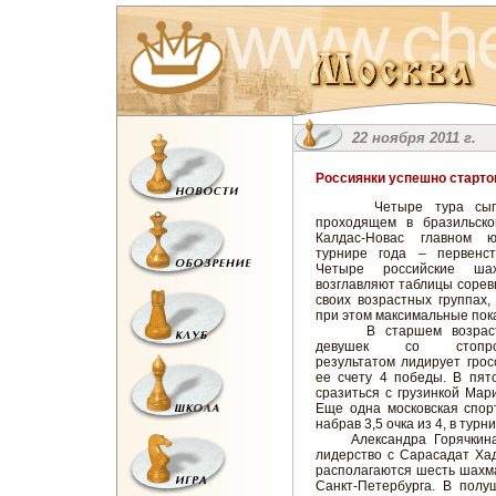
22 ноября 2011 г.
Россиянки успешно старто
Четыре тура сыгр
проходящем в бразильско
Калдас-Новас главном ю
турнире года – первенст
Четыре российские шах
возглавляют таблицы сорев
своих возрастных группах,
при этом максимальные пок
В старшем возраст
девушек со стопро
результатом лидирует гро
ее счету 4 победы. В пят
сразиться с грузинкой Мар
Еще одна московская спор
набрав 3,5 очка из 4, в турни
Александра Горячкина и
лидерство с Сарасадат Ха
располагаются шесть шахма
Санкт-Петербурга. В полу