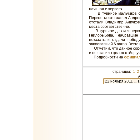
начиная с первого.
В турнире мальчиков со
Первое место занял Андрей
отстали Владимир Аничков
места соответственно.
В турнире девочек первен
Гнилорыбова, набравшие
показатели отдали побед
завоевавшей 6 очков. Всего
Отметим, что данное соре
и не ставило целью отбор у
Подробности на
официал
страницы:
1
2
А
новое
12 июля 2012 ... 7 августа 2012
9 июня 2012 ... 12 июля 2012
22 мая 2012 ... 14 июня 2012
20 апреля 2012 ... 22 мая 2012
29 марта 2012 ... 19 апреля 201
13 марта 2012 ... 26 марта 2012
11 января 2012 ... 25 февраля 
19 декабря 2011 ... 10 января 2
22 ноября 2011 ... 17 декабря 2
21 октября 2011 ... 22 ноября 2
19 сентября 2011 ... 17 октября